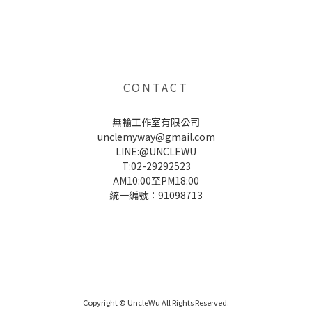
UNCLE WU送禮救星，首創2in1固體香水，中性香味男女都會喜歡，溫和的香氣，不暈香、不失誤，送禮
自用都非常適合。
CONTACT
無輸工作室有限公司
unclemyway@gmail.com
LINE:@UNCLEWU
T:02-29292523
AM10:00至PM18:00
統一編號：91098713
UNCLE WU送禮救星，首創2in1固體香水，中性香味男女都會喜歡，溫和的香氣，不暈香、不失誤，送禮
自用都非常適合。
Copyright © UncleWu All Rights Reserved.