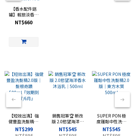
【香水配件鋁
罐】輕旅淡香水
專用｜香水旅行
NT$660
罐｜
FRAGRANCE
TRAVEL 復古鋁
罐（玻璃罐需另
外買）
【短效出清】強
銷售冠軍🏆 新改
SUPER PON 極
健豐盈洗髮精2.0
版 2.0慾望海洋香
度蓬鬆中性洗髮
版｜髮根奇蹟
水沐浴乳｜
精2.0版｜東方木
NT$299
NT$545
NT$545
500ml『效期到
500ml
質 500ml
NT$595
NT$595
NT$595