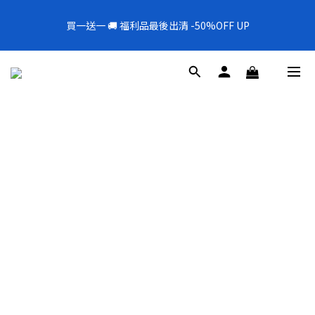
5
7
5
5
6
6
0
4
5
1
3
1
1
2
7
2
8
全新上架❗️300mL飯店擴香 大容量超值補充罐🎉
4
6
4
4
5
5
3
4
買一送一 🚚 福利品最後出清 -50%OFF UP
0
2
:
0
0
:
1
6
:
1
7
新品88折
3
5
3
3
4
9
4
2
3
日
時
分
秒
1
0
5
0
6
2
4
2
2
3
8
3
9
1
2
0
4
5
1
3
1
1
2
7
2
8
全新上架❗️300mL飯店擴香 大容量超值補充罐🎉
0
1
3
4
0
2
:
0
0
:
1
6
:
1
7
新品88折
0
2
3
日
時
分
秒
1
0
5
0
6
1
2
0
4
5
0
1
3
4
0
2
3
1
2
0
1
0