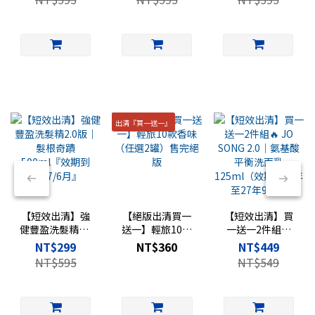
2027/6月』
出清『買一送一』
【短效出清】強
【絕版出清買一
【短效出清】買
健豐盈洗髮精2.0
送一】輕旅10款
一送一2件組🔥
版｜髮根奇蹟
香味（任選2罐）
JO SONG 2.0｜氨
NT$299
NT$360
NT$449
500ml『效期到
售完絕版
基酸平衡洗面乳
NT$595
NT$549
2027/6月』
125ml（效期剩
一年至27年9月）