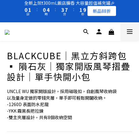
5
6
5
9
8
6
2
1
5
5
1
2
1
5
4
8
2
8
全新上架❗️300mL飯店擴香 大容量超值補充罐🎉
4
5
4
8
7
5
1
0
4
4
買一送一 🚚 福利品最後出清 -50%OFF UP
0
1
:
0
4
:
3
7
:
1
7
新品88折
3
4
3
7
6
4
0
3
3
日
時
分
秒
0
3
2
6
0
6
2
3
2
6
5
9
3
9
2
2
2
1
5
5
1
2
1
5
4
8
2
8
全新上架❗️300mL飯店擴香 大容量超值補充罐🎉
1
1
1
0
4
4
0
1
:
0
4
:
3
7
:
1
7
新品88折
0
0
0
3
3
日
時
分
秒
0
3
2
6
0
6
2
2
2
1
5
5
BLACKCUBE｜黑立方斜跨包
1
1
1
0
4
4
0
0
0
3
3
▪︎ 隕石灰｜獨家開版風琴摺疊
2
2
設計｜單手快開小包
1
1
0
0
UNCLE WU 獨家開版設計，採用磁吸扣，自創風琴收納袋
以及量身定做的零錢夾層，單手即可輕鬆開闔收納。
-1260D 表面防水尼龍
-YKK 霧黑長把拉鍊
-雙主夾層設計，共有8個收納空間