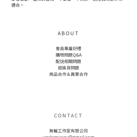
ABOUT
會員專屬好禮
購物問題Q&A
配送相關問題
退換貨問題
商品合作＆異業合作
UNCLE WU送禮救星，首創2in1固體香水，中性香味男女都會喜歡，溫和的香氣，不暈香、不失誤，送禮
自用都非常適合。
CONTACT
無輸工作室有限公司
unclemyway@gmail.com