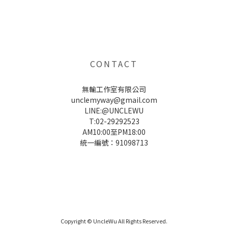
UNCLE WU送禮救星，首創2in1固體香水，中性香味男女都會喜歡，溫和的香氣，不暈香、不失誤，送禮
自用都非常適合。
CONTACT
無輸工作室有限公司
unclemyway@gmail.com
LINE:@UNCLEWU
T:02-29292523
AM10:00至PM18:00
統一編號：91098713
UNCLE WU送禮救星，首創2in1固體香水，中性香味男女都會喜歡，溫和的香氣，不暈香、不失誤，送禮
自用都非常適合。
Copyright © UncleWu All Rights Reserved.