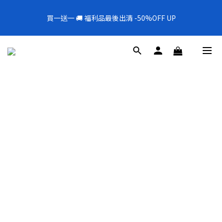
5
6
5
7
8
3
0
6
3
1
1
6
2
1
3
9
6
4
全新上架❗️300mL飯店擴香 大容量超值補充罐🎉
4
9
5
4
6
9
7
2
5
2
0
買一送一 🚚 福利品最後出清 -50%OFF UP
0
5
:
1
0
:
2
8
:
5
3
新品88折
3
8
4
3
5
8
6
1
4
1
日
時
分
秒
4
0
1
7
4
2
2
7
3
2
4
7
5
0
3
0
3
0
6
3
1
1
6
2
1
3
9
6
4
全新上架❗️300mL飯店擴香 大容量超值補充罐🎉
2
2
5
2
0
0
5
:
1
0
:
2
8
:
5
3
新品88折
1
1
4
1
日
時
分
秒
4
0
1
7
4
2
0
0
3
0
3
0
6
3
1
2
2
5
2
0
1
1
4
1
0
0
3
0
2
1
0