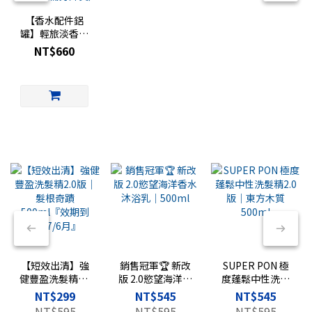
【香水配件鋁
罐】輕旅淡香水
專用｜香水旅行
NT$660
罐｜
FRAGRANCE
TRAVEL 復古鋁
罐（玻璃罐需另
外買）
【短效出清】強
銷售冠軍🏆 新改
SUPER PON 極
健豐盈洗髮精2.0
版 2.0慾望海洋香
度蓬鬆中性洗髮
版｜髮根奇蹟
水沐浴乳｜
精2.0版｜東方木
NT$299
NT$545
NT$545
500ml『效期到
500ml
質 500ml
NT$595
NT$595
NT$595