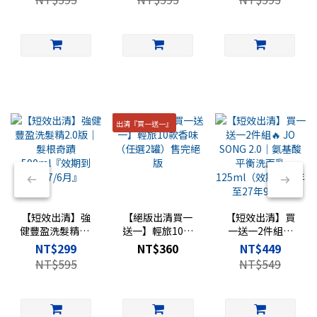
2027/6月』
出清『買一送一』
【短效出清】強
【絕版出清買一
【短效出清】買
健豐盈洗髮精2.0
送一】輕旅10款
一送一2件組🔥
版｜髮根奇蹟
香味（任選2罐）
JO SONG 2.0｜氨
NT$299
NT$360
NT$449
500ml『效期到
售完絕版
基酸平衡洗面乳
NT$595
NT$549
2027/6月』
125ml（效期剩
一年至27年9月）