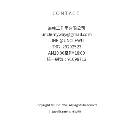
CONTACT
無輸工作室有限公司
unclemyway@gmail.com
LINE:@UNCLEWU
T:02-29292523
AM10:00至PM18:00
統一編號：91098713
UNCLE WU送禮救星，首創2in1固體香水，中性香味男女都會喜歡，溫和的香氣，不暈香、不失誤，送禮
自用都非常適合。
Copyright © UncleWu All Rights Reserved.
|
|
會員條款及細則 ＆ 隱私條款
UNCLE WU送禮救星，首創2in1固體香水，中性香味男女都會喜歡，溫和的香氣，不暈香、不失誤，送禮
自用都非常適合。