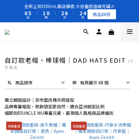
8
9
8
1
1
6
6
2
2
1
1
3
3
7
7
3
3
5
5
全新上架❗️300mL飯店擴香 大容量超值補充罐🎉
全新上架❗️300mL飯店擴香 大容量超值補充罐🎉
7
8
7
9
9
0
0
5
5
:
:
1
1
0
0
:
:
2
2
6
6
:
:
2
2
4
4
新品88折
新品88折
6
7
6
8
8
日
日
時
時
分
分
秒
秒
4
4
0
0
1
1
5
5
1
1
3
3
5
6
5
7
7
9
3
3
0
0
4
4
0
0
2
2
4
9
5
4
6
6
8
2
2
3
3
1
1
買一送一 🚚 福利品最後出清 -50%OFF UP
3
8
4
3
5
9
5
7
1
1
2
2
0
0
2
7
3
2
4
8
4
6
0
0
1
1
1
6
2
1
3
7
3
5
全新上架❗️300mL飯店擴香 大容量超值補充罐🎉
0
0
0
5
:
1
0
:
2
6
:
2
4
自訂款老帽、棒球帽｜DAD HATS EDIT
新品88折
19
日
時
分
秒
4
0
1
5
1
3
件商品
3
0
4
0
2
2
3
1
商品排序
每頁顯示 48 個
1
2
0
0
1
0
獨立開版設計｜非市面改標共用版型
品牌專屬帽型，修飾頭型更自然、適合亞洲臉型比例
細節刻印UNCLE WU專屬元素，展現個人風格與品牌識別
頂級重磅
頂級重磅