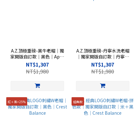
A.Z.頂極重磅-黑牛老帽｜獨
A.Z.頂極重磅-丹寧水洗老帽
家開版自訂款｜黑色｜Apex
｜獨家開版自訂款｜丹寧藍
Zenith
｜Apex Zenith
NT$1,307
NT$1,307
NT$1,980
NT$1,980
紅＋黑=25%
經典款