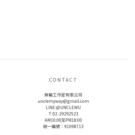
CONTACT
無輸工作室有限公司
unclemyway@gmail.com
LINE:@UNCLEWU
T:02-29292523
AM10:00至PM18:00
統一編號：91098713
UNCLE WU送禮救星，首創2in1固體香水，中性香味男女都會喜歡，溫和的香氣，不暈香、不失誤，送禮