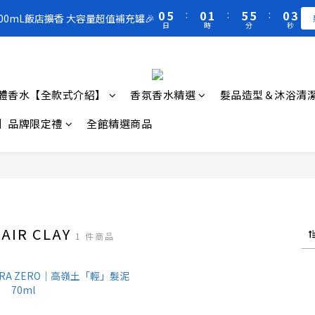
1
1
6
6
1
1
2
2
6
6
6
6
1
1
3
3
5
5
6
5
7
0
0
5
5
:
:
0
0
1
1
:
:
5
5
5
5
:
:
0
0
2
2
300mL飯店擴香 大容量超值補充罐🎉
300mL飯店擴香 大容量超值補充罐🎉
4
9
4
5
9
9
4
6
日
日
時
時
分
分
秒
秒
4
4
0
0
4
4
4
4
1
1
3
8
3
4
8
8
3
5
3
3
3
3
3
3
0
0
買一送一 🚚 福利品最後出清 -50%OFF UP
2
7
2
3
7
7
2
4
2
2
2
2
2
2
1
6
1
2
6
6
1
3
1
1
1
1
1
1
0
5
:
0
1
:
5
5
:
0
2
300mL飯店擴香 大容量超值補充罐🎉
0
0
0
0
0
0
體香水【全款式介紹】
香氛香水精選
髮品造型＆沐浴清
日
時
分
秒
4
0
4
4
1
3
3
3
0
】品牌限定禮
全館精選商品
2
2
2
1
1
1
0
0
0
IR CLAY
1 件商品