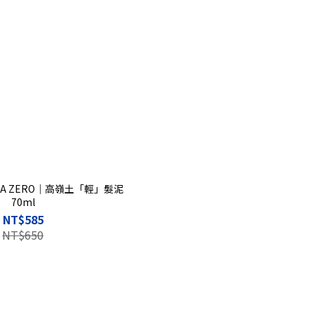
RA ZERO｜高嶺土「輕」髮泥
70ml
NT$585
NT$650