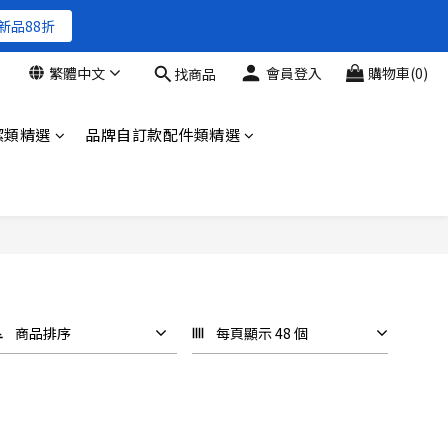
新品88折
新品88折
繁體中文
會員登入
購物車(0)
找商品
新品88折
潔類精選
品牌自訂款配件類精選
商品排序
每頁顯示 48 個