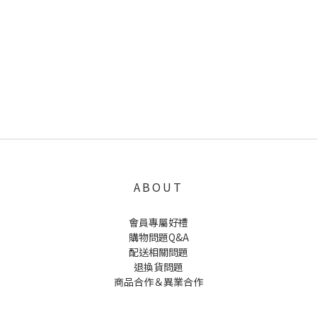
ABOUT
會員專屬好禮
購物問題Q&A
配送相關問題
退換貨問題
商品合作＆異業合作
UNCLE WU送禮救星，首創2in1固體香水，中性香味男女都會喜歡，溫和的香氣，不暈香、不失誤，送禮
自用都非常適合。