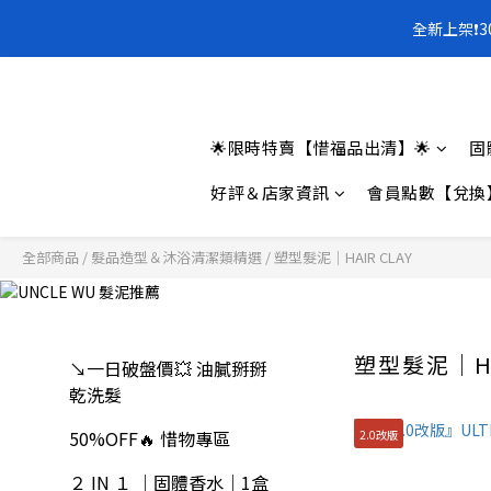
全新上架❗️
全新上架❗️
全新上架❗️
🌟限時特賣【惜福品出清】🌟
固
好評＆店家資訊
會員點數【兌換
全部商品
/
髮品造型＆沐浴清潔類精選
/
塑型髮泥｜HAIR CLAY
塑型髮泥｜HA
↘一日破盤價💥 油膩掰掰
乾洗髮
50%OFF🔥 惜物專區
2.0改版
２ IN １ ｜固體香水｜1盒