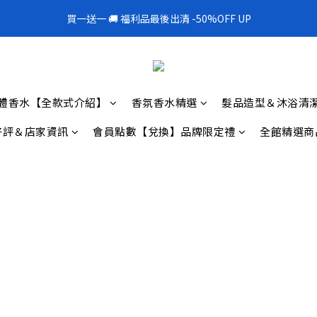
1
3
1
9
1
2
5
3
5
3
3
4
7
0
6
7
2
0
2
:
0
8
:
0
9
:
1
4
買一送一 🚚 福利品最後出清 -50%OFF UP
300mL飯店擴香 大容量超值補充罐🎉
2
4
2
2
3
6
5
6
1
日
時
分
秒
1
7
8
0
3
1
3
1
9
1
2
5
4
5
0
0
6
7
2
0
2
:
0
8
:
0
9
:
1
4
300mL飯店擴香 大容量超值補充罐🎉
3
4
5
6
1
日
時
分
秒
1
7
8
0
3
2
3
4
5
0
0
6
7
2
1
2
3
4
5
6
1
體香水【全款式介紹】
香氛香水精選
0
髮品造型＆沐浴清
1
2
3
4
5
0
0
1
2
3
4
好評＆店家資訊
會員點數【兌換】品牌限定禮
全館精選商
0
1
2
3
0
1
2
0
1
0