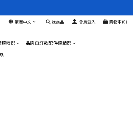
新品88折
繁體中文
會員登入
購物車(0)
找商品
新品88折
潔類精選
品牌自訂款配件類精選
品