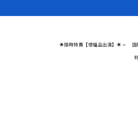
全新上架❗️
全新上架❗️
🌟限時特賣【惜福品出清】🌟
固