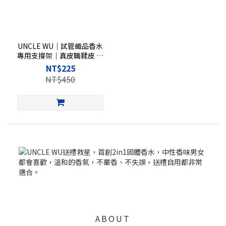
UNCLE WU｜試管織品香水
專用支撐架｜真皮職鞣皮 ▪︎
棕黃色
NT$225
NT$450
ABOUT