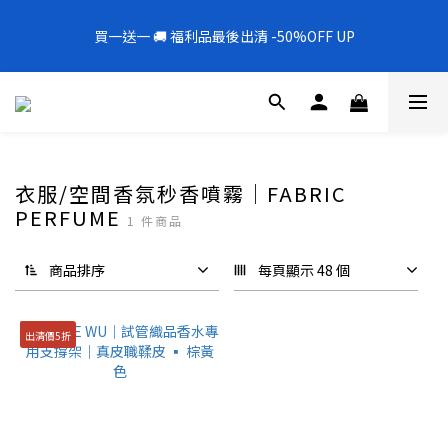
5
9
5
7
5
8
2
0
5
1
5
1
5
1
3
1
8
4
8
全新上架❗️300mL飯店擴香 大容量超值補充罐🎉
4
8
4
6
4
7
1
4
0
4
買一送一 🚚 福利品最後出清 -50%OFF UP
0
4
:
0
2
:
0
7
:
3
7
新品88折
3
7
3
5
3
6
0
3
3
日
時
分
秒
3
1
6
2
6
2
6
2
4
2
9
5
9
2
2
2
0
5
1
5
1
5
1
3
1
8
4
8
全新上架❗️300mL飯店擴香 大容量超值補充罐🎉
1
1
1
4
0
4
0
4
:
0
2
:
0
7
:
3
7
新品88折
0
0
0
3
3
日
時
分
秒
3
1
6
2
6
2
2
2
0
5
1
5
1
1
1
4
0
4
衣服/空間香氛秒香噴霧｜FABRIC
0
0
0
3
3
PERFUME
1 件商品
2
2
1
1
0
0
商品排序
每頁顯示 48 個
出清價5折