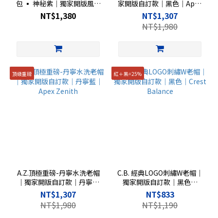
包 ▪︎ 神秘紫｜獨家開版風琴
家開版自訂款｜黑色｜Apex
摺疊設計｜單手快開小包
Zenith
NT$1,380
NT$1,307
NT$1,980
頂級重磅
紅＋黑=25%
A.Z.頂極重磅-丹寧水洗老帽
C.B. 經典LOGO刺繡W老帽｜
｜獨家開版自訂款｜丹寧藍
獨家開版自訂款｜黑色｜
｜Apex Zenith
Crest Balance
NT$1,307
NT$833
NT$1,980
NT$1,190