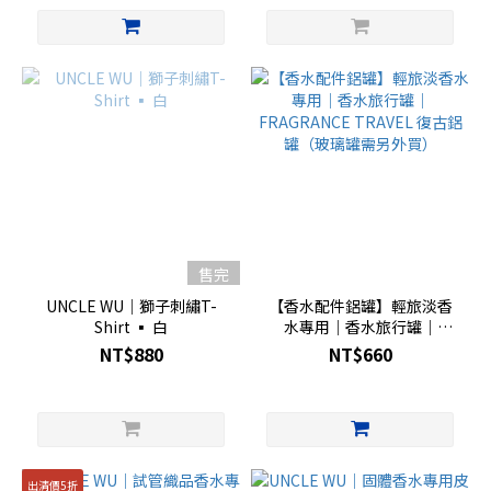
售完
UNCLE WU｜獅子刺繡T-
【香水配件鋁罐】輕旅淡香
Shirt ▪︎ 白
水專用｜香水旅行罐｜
FRAGRANCE TRAVEL 復古
NT$880
NT$660
鋁罐（玻璃罐需另外買）
出清價5折