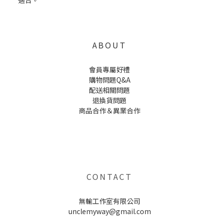
ABOUT
會員專屬好禮
購物問題Q&A
配送相關問題
退換貨問題
商品合作＆異業合作
UNCLE WU送禮救星，首創2in1固體香水，中性香味男女都會喜歡，溫和的香氣，不暈香、不失誤，送禮
自用都非常適合。
CONTACT
無輸工作室有限公司
unclemyway@gmail.com