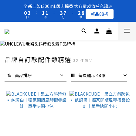
8
9
9
1
1
4
4
2
2
2
2
4
4
8
8
3
3
8
8
全新上架❗️300mL飯店擴香 大容量超值補充罐🎉
全新上架❗️300mL飯店擴香 大容量超值補充罐🎉
7
8
8
9
0
0
3
3
:
:
1
1
1
1
:
:
3
3
7
7
:
:
2
2
7
7
新品88折
新品88折
6
9
7
7
9
8
日
日
時
時
分
分
秒
秒
2
2
0
0
0
0
2
2
6
6
1
1
6
6
5
8
6
6
8
7
1
1
1
1
5
5
0
0
5
5
4
7
5
5
7
6
0
0
0
0
4
4
4
4
買一送一 🚚 福利品最後出清 -50%OFF UP
3
6
4
4
6
5
3
3
3
3
2
5
3
3
5
9
4
9
2
2
2
2
1
4
2
2
4
8
3
8
全新上架❗️300mL飯店擴香 大容量超值補充罐🎉
1
1
1
1
0
3
:
1
1
:
3
7
:
2
7
新品88折
品牌自訂款配件類精選
0
0
0
0
32 件商品
日
時
分
秒
2
0
0
2
6
1
6
1
1
5
0
5
商品排序
每頁顯示 48 個
0
0
4
4
3
3
2
2
1
1
0
0