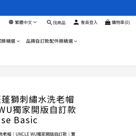
新品88折
繁體中文
會員登入
購物車(0)
找商品
新品88折
潔類精選
品牌自訂款配件類精選
立即購買
蓬蓬獅刺繡水洗老帽
E WU獨家開版自訂款
e Basic
老帽｜UNCLE WU獨家開版自訂款｜寶