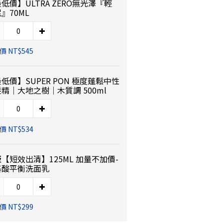
低價】ULTRA ZERO無光澤『輕
』70ML
 NT$545
低價】SUPER PON 極度蓬鬆中性
精｜大地之樹｜木質調 500ml
 NT$534
【短效出清】125ML 加量不加價-
基酸平衡洗面乳
 NT$299