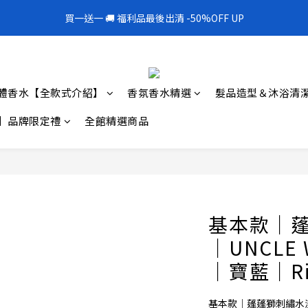
1
4
2
2
2
8
6
5
3
6
4
4
4
8
7
1
5
3
2
0
3
:
1
1
:
1
7
:
5
4
買一送一 🚚 福利品最後出清 -50%OFF UP
300mL飯店擴香 大容量超值補充罐🎉
2
5
3
3
3
9
7
6
0
4
2
1
日
時
分
秒
2
0
0
0
6
4
3
1
4
2
2
2
8
6
5
3
1
0
1
5
3
2
0
3
:
1
1
:
1
7
:
5
4
300mL飯店擴香 大容量超值補充罐🎉
2
0
0
4
2
1
日
時
分
秒
2
0
0
0
6
4
3
1
3
1
0
1
5
3
2
0
2
0
體香水【全款式介紹】
香氛香水精選
髮品造型＆沐浴清
0
4
2
1
1
3
1
0
0
】品牌限定禮
全館精選商品
2
0
1
0
基本款｜
｜UNCL
｜寶藍｜Ris
基本款｜蓬蓬獅刺繡水洗