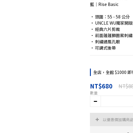
藍｜Rise Basic
• 頭圍：55 - 58 公分
• UNCLE WU獨家開
• 經典六片剪裁
• 前面蓬蓬獅圖案刺繡，後
• 刺繡通風孔眼
• 可調式後帶
全店，全館 $1000 
NT$680
NT$8
數量
以優惠價加購商