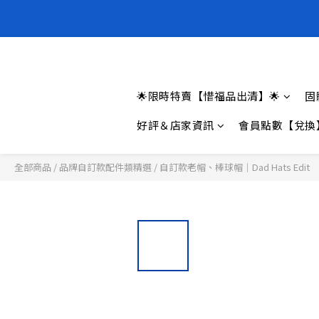
全新上架❗️
全新上架❗️
🌟限時特賣【惜福品出清】🌟
固
好評＆店家資訊
會員點數【兌換
全部商品
/
品牌自訂款配件類精選
/
自訂款老帽、棒球帽｜Dad Hats Edit