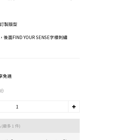
版訂製版型
面FIND YOUR SENSE字樣刺繡
即享免運
80
品
(最多 1 件)