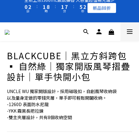
5
7
6
6
5
0
6
5
3
1
3
2
9
2
8
6
1
全新上架❗️300mL飯店擴香 大容量超值補充罐🎉
4
6
5
5
9
4
5
4
2
買一送一 🚚 福利品最後出清 -50%OFF UP
0
2
:
1
8
:
1
7
:
5
0
新品88折
3
5
4
4
8
3
4
3
1
日
時
分
秒
1
0
7
0
6
4
2
4
3
3
9
7
2
3
2
0
0
6
5
3
1
3
2
9
2
8
6
1
全新上架❗️300mL飯店擴香 大容量超值補充罐🎉
2
1
5
4
2
0
2
:
1
8
:
1
7
:
5
0
新品88折
1
0
4
3
1
日
時
分
秒
1
0
7
0
6
4
0
3
2
0
0
6
5
3
BLACKCUBE｜黑立方斜跨包
2
1
5
4
2
1
0
4
3
1
▪︎ 自然綠｜獨家開版風琴摺疊
0
3
2
0
設計｜單手快開小包
2
1
1
0
0
UNCLE WU 獨家開版設計，採用磁吸扣，自創風琴收納袋
以及量身定做的零錢夾層，單手即可輕鬆開闔收納。
-1260D 表面防水尼龍
-YKK 霧黑長把拉鍊
-雙主夾層設計，共有8個收納空間