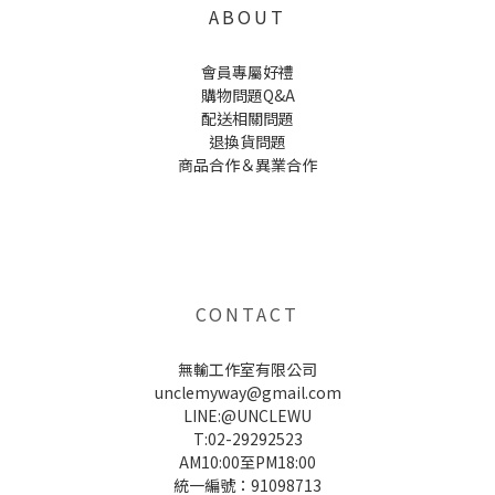
ABOUT
會員專屬好禮
購物問題Q&A
配送相關問題
退換貨問題
商品合作＆異業合作
UNCLE WU送禮救星，首創2in1固體香水，中性香味男女都會喜歡，溫和的香氣，不暈香、不失誤，送禮
自用都非常適合。
CONTACT
無輸工作室有限公司
unclemyway@gmail.com
LINE:@UNCLEWU
T:02-29292523
AM10:00至PM18:00
統一編號：91098713