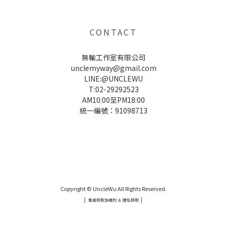
CONTACT
無輸工作室有限公司
unclemyway@gmail.com
LINE:@UNCLEWU
T:02-29292523
AM10:00至PM18:00
統一編號：91098713
UNCLE WU送禮救星，首創2in1固體香水，中性香味男女都會喜歡，溫和的香氣，不暈香、不失誤，送禮
自用都非常適合。
Copyright © UncleWu All Rights Reserved.
|
|
會員條款及細則 ＆ 隱私條款
UNCLE WU送禮救星，首創2in1固體香水，中性香味男女都會喜歡，溫和的香氣，不暈香、不失誤，送禮
自用都非常適合。