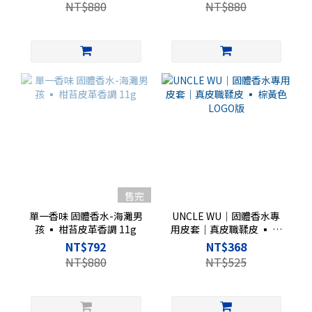
NT$880
NT$880
售完
單一香味 固體香水-海灘男
UNCLE WU｜固體香水專
孩 ▪︎ 柑苔皮革香調 11g
用皮套｜真皮職鞣皮 ▪︎ 棕
黃色LOGO版
NT$792
NT$368
NT$880
NT$525