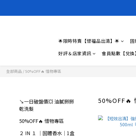
全新上架❗️
全新上架❗️
🌟限時特賣【惜福品出清】🌟
固
好評＆店家資訊
會員點數【兌換
全部商品
/
50%OFF🔥 惜物專區
50%OFF
↘一日破盤價💥 油膩掰掰
乾洗髮
50%OFF🔥 惜物專區
２ IN １ ｜固體香水｜1盒