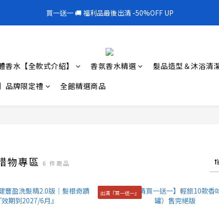
1
5
2
2
1
5
3
3
3
7
4
4
3
7
5
5
2
2
0
0
0
4
:
1
1
:
0
4
:
2
2
買一送一 🚚 福利品最後出清 -50%OFF UP
300mL飯店擴香 大容量超值補充罐🎉
2
6
3
3
2
6
4
4
1
1
日
時
分
秒
3
0
0
3
1
1
1
5
2
2
1
5
3
3
0
0
2
2
0
0
0
4
:
1
1
:
0
4
:
2
2
300mL飯店擴香 大容量超值補充罐🎉
1
1
日
時
分
秒
3
0
0
3
1
1
0
0
2
2
0
0
體香水【全款式介紹】
香氛香水精選
髮品造型＆沐浴清
1
1
0
0
】品牌限定禮
全館精選商品
 惜物專區
6 件商品
出清『買一送一』