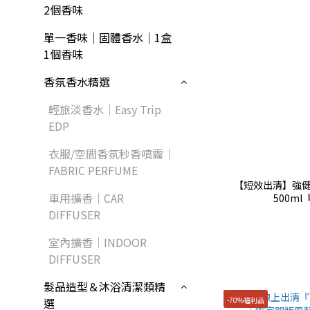
2個香味
單一香味｜固體香水｜1盒
1個香味
香氛香水精選
輕旅淡香水｜Easy Trip
EDP
衣服/空間香氛秒香噴霧｜
FABRIC PERFUME
【短效出清】強健
車用擴香｜CAR
500ml
DIFFUSER
室內擴香｜INDOOR
DIFFUSER
髮品造型＆沐浴清潔類精
-70%福利品
選