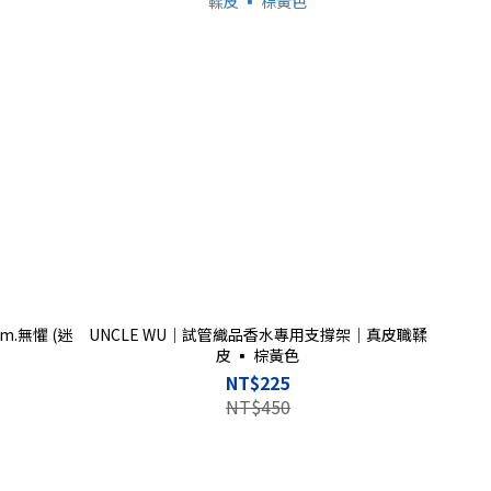
m.無懼 (迷
UNCLE WU｜試管織品香水專用支撐架｜真皮職鞣
皮 ▪︎ 棕黃色
NT$225
NT$450