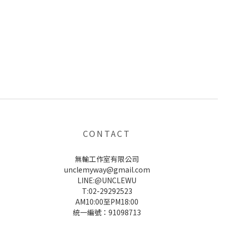
CONTACT
無輸工作室有限公司
unclemyway@gmail.com
LINE:@UNCLEWU
T:02-29292523
AM10:00至PM18:00
統一編號：91098713
UNCLE WU送禮救星，首創2in1固體香水，中性香味男女都會喜歡，溫和的香氣，不暈香、不失誤，送禮