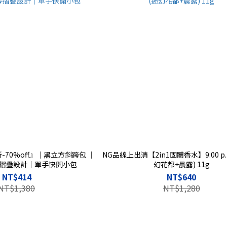
-70%off』｜黑立方斜跨包 ｜
NG品線上出清【2in1固體香水】9:00 p.
摺疊設計｜單手快開小包
幻花都+晨露) 11g
NT$414
NT$640
NT$1,380
NT$1,280