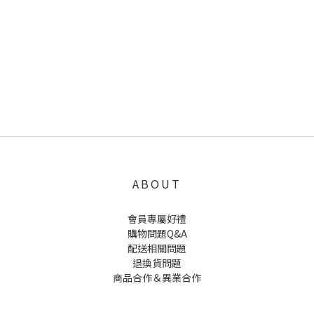
ABOUT
會員專屬好禮
購物問題Q&A
配送相關問題
退換貨問題
商品合作＆異業合作
UNCLE WU送禮救星，首創2in1固體香水，中性香味男女都會喜歡，溫和的香氣，不暈香、不失誤，送禮
自用都非常適合。