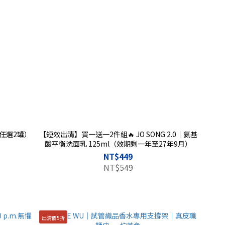
任選2罐）
【短效出清】買一送一2件組🔥 JO SONG 2.0｜氨基
酸平衡洗面乳 125ml（效期剩一年至27年9月）
NT$449
NT$549
出清價5折