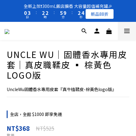
8
1
1
4
4
3
3
3
3
6
6
3
3
5
5
全新上架❗️300mL飯店擴香 大容量超值補充罐🎉
全新上架❗️300mL飯店擴香 大容量超值補充罐🎉
7
9
9
9
0
0
3
3
:
:
2
2
2
2
:
:
5
5
9
9
:
:
2
2
4
4
新品88折
新品88折
6
9
8
8
8
日
日
時
時
分
分
秒
秒
2
2
1
1
1
1
4
4
8
8
1
1
3
3
5
8
7
7
7
9
1
1
0
0
0
0
3
3
7
7
0
0
2
2
4
7
6
6
9
6
8
0
0
2
2
6
6
1
1
買一送一 🚚 福利品最後出清 -50%OFF UP
3
6
5
5
8
5
7
1
1
5
5
0
0
2
5
4
4
7
4
6
0
0
4
4
1
4
3
3
6
3
5
全新上架❗️300mL飯店擴香 大容量超值補充罐🎉
UNCLE WU｜固體香水專用皮
3
3
0
3
:
2
2
:
5
9
:
2
4
新品88折
2
2
日
時
分
秒
套｜真皮職鞣皮 ▪︎ 棕黃色
2
1
1
4
8
1
3
1
1
1
0
0
3
7
0
2
LOGO版
0
0
0
2
6
1
1
5
0
UncleWu固體香水專用皮套『真牛植鞣皮-棕黃色logo版』
0
4
3
2
1
全店，全館 $1000 即享免運
0
NT$368
NT$525
數量