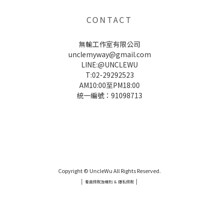
CONTACT
無輸工作室有限公司
unclemyway@gmail.com
LINE:@UNCLEWU
T:02-29292523
AM10:00至PM18:00
統一編號：91098713
UNCLE WU送禮救星，首創2in1固體香水，中性香味男女都會喜歡，溫和的香氣，不暈香、不失誤，送禮
自用都非常適合。
Copyright © UncleWu All Rights Reserved.
|
|
會員條款及細則 ＆ 隱私條款
UNCLE WU送禮救星，首創2in1固體香水，中性香味男女都會喜歡，溫和的香氣，不暈香、不失誤，送禮
自用都非常適合。