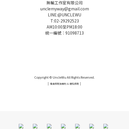
無輸工作室有限公司
unclemyway@gmail.com
LINE:@UNCLEWU
T:02-29292523
AM10:00至PM18:00
統一編號：91098713
UNCLE WU送禮救星，首創2in1固體香水，中性香味男女都會喜歡，溫和的香氣，不暈香、不失誤，送禮
自用都非常適合。
Copyright © UncleWu All Rights Reserved.
|
|
會員條款及細則 ＆ 隱私條款
UNCLE WU送禮救星，首創2in1固體香水，中性香味男女都會喜歡，溫和的香氣，不暈香、不失誤，送禮
自用都非常適合。