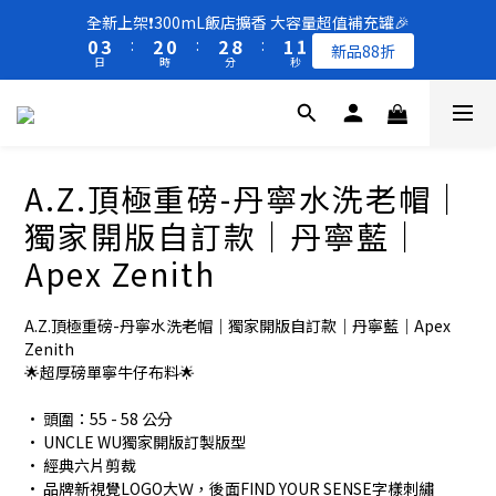
8
8
8
1
1
4
4
3
3
1
1
3
3
9
9
1
1
全新上架❗️300mL飯店擴香 大容量超值補充罐🎉
全新上架❗️300mL飯店擴香 大容量超值補充罐🎉
7
9
7
9
7
0
0
3
3
:
:
2
2
0
0
:
:
2
2
8
8
:
:
0
0
9
9
新品88折
新品88折
6
9
8
6
8
6
日
日
時
時
分
分
秒
秒
2
2
1
1
1
1
7
7
8
8
5
8
7
5
7
5
1
1
0
0
0
0
6
6
7
7
4
7
6
4
6
4
0
0
5
5
6
6
買一送一 🚚 福利品最後出清 -50%OFF UP
3
6
5
3
5
3
4
4
5
5
2
5
4
2
4
2
3
3
4
4
1
4
3
1
3
9
1
全新上架❗️300mL飯店擴香 大容量超值補充罐🎉
A.Z.頂極重磅-丹寧水洗老帽｜
2
2
3
3
0
3
:
2
0
:
2
8
:
0
9
新品88折
1
1
2
2
日
時
分
秒
獨家開版自訂款｜丹寧藍｜
2
1
1
7
8
0
0
1
1
1
0
0
6
7
Apex Zenith
0
0
0
5
6
4
5
A.Z.頂極重磅-丹寧水洗老帽｜獨家開版自訂款｜丹寧藍｜Apex 
3
4
Zenith
2
3
🌟超厚磅單寧牛仔布料🌟
1
2
0
1
• 頭圍：55 - 58 公分
0
• UNCLE WU獨家開版訂製版型
• 經典六片剪裁
• 品牌新視覺LOGO大Ｗ，後面FIND YOUR SENSE字樣刺繡