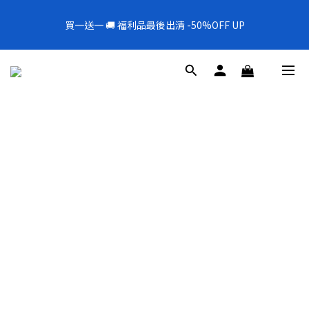
5
9
5
9
8
6
5
2
7
2
1
1
5
1
5
4
2
1
全新上架❗️300mL飯店擴香 大容量超值補充罐🎉
4
8
4
8
7
5
4
1
6
1
0
買一送一 🚚 福利品最後出清 -50%OFF UP
0
4
:
0
9
:
4
3
:
1
0
新品88折
3
7
3
7
6
4
3
0
5
0
日
時
分
秒
3
8
3
2
0
2
6
2
6
5
3
2
4
2
7
2
1
1
5
1
5
4
2
1
全新上架❗️300mL飯店擴香 大容量超值補充罐🎉
3
1
6
1
0
0
4
:
0
9
:
4
3
:
1
0
新品88折
2
0
5
0
日
時
分
秒
3
8
3
2
0
1
4
2
7
2
1
0
3
1
6
1
0
2
0
5
0
1
4
0
3
2
1
0