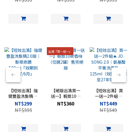
2027/6月』
出清『買一送一』
【短效出清】強
【絕版出清買一
【短效出清】買
健豐盈洗髮精2.0
送一】輕旅10款
一送一2件組🔥
版｜髮根奇蹟
香味（任選2罐）
JO SONG 2.0｜氨
NT$299
NT$360
NT$449
500ml『效期到
售完絕版
基酸平衡洗面乳
NT$595
NT$549
2027/6月』
125ml（效期剩
一年至27年9月）