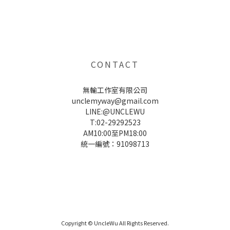
UNCLE WU送禮救星，首創2in1固體香水，中性香味男女都會喜歡，溫和的香氣，不暈香、不失誤，送禮
自用都非常適合。
CONTACT
無輸工作室有限公司
unclemyway@gmail.com
LINE:@UNCLEWU
T:02-29292523
AM10:00至PM18:00
統一編號：91098713
UNCLE WU送禮救星，首創2in1固體香水，中性香味男女都會喜歡，溫和的香氣，不暈香、不失誤，送禮
自用都非常適合。
Copyright © UncleWu All Rights Reserved.