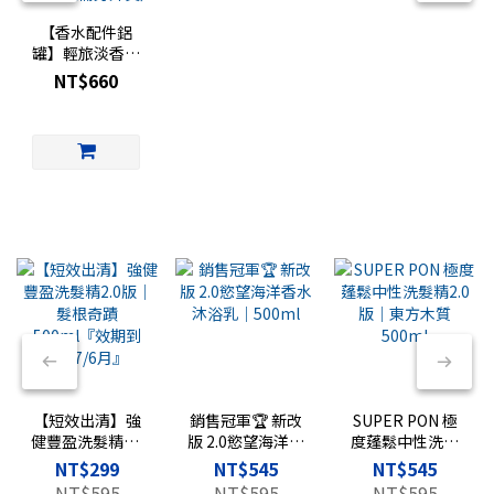
【香水配件鋁
罐】輕旅淡香水
專用｜香水旅行
NT$660
罐｜
FRAGRANCE
TRAVEL 復古鋁
罐（玻璃罐需另
外買）
【短效出清】強
銷售冠軍🏆 新改
SUPER PON 極
健豐盈洗髮精2.0
版 2.0慾望海洋香
度蓬鬆中性洗髮
版｜髮根奇蹟
水沐浴乳｜
精2.0版｜東方木
NT$299
NT$545
NT$545
500ml『效期到
500ml
質 500ml
NT$595
NT$595
NT$595