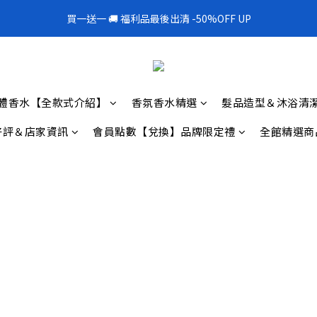
1
3
1
4
5
1
6
3
5
3
6
7
3
1
0
1
2
7
3
0
2
:
0
3
:
4
9
:
0
5
買一送一 🚚 福利品最後出清 -50%OFF UP
300mL飯店擴香 大容量超值補充罐🎉
2
4
2
5
6
2
0
0
1
6
日
時
分
秒
2
1
2
3
8
4
1
3
1
4
5
1
0
5
1
0
1
2
7
3
0
2
:
0
3
:
4
9
:
0
300mL飯店擴香 大容量超值補充罐🎉
4
0
0
1
6
日
時
分
秒
2
1
2
3
8
3
0
5
1
0
1
2
7
2
4
0
0
1
6
體香水【全款式介紹】
香氛香水精選
髮品造型＆沐浴清
1
3
0
5
0
2
4
好評＆店家資訊
會員點數【兌換】品牌限定禮
全館精選商
1
3
0
2
1
0