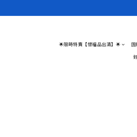
全新上架❗️
全新上架❗️
🌟限時特賣【惜福品出清】🌟
固