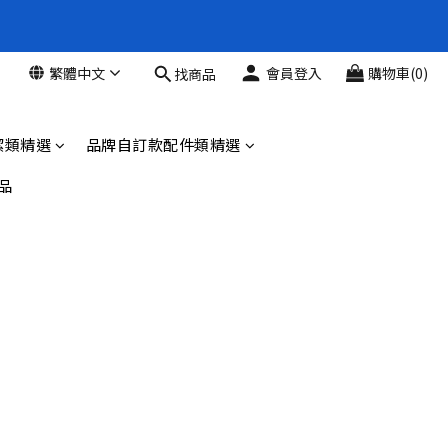
新品88折
繁體中文
會員登入
購物車(0)
找商品
新品88折
潔類精選
品牌自訂款配件類精選
品