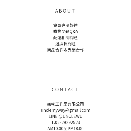
ABOUT
會員專屬好禮
購物問題Q&A
配送相關問題
退換貨問題
商品合作＆異業合作
UNCLE WU送禮救星，首創2in1固體香水，中性香味男女都會喜歡，溫和的香氣，不暈香、不失誤，送禮
自用都非常適合。
CONTACT
無輸工作室有限公司
unclemyway@gmail.com
LINE:@UNCLEWU
T:02-29292523
AM10:00至PM18:00