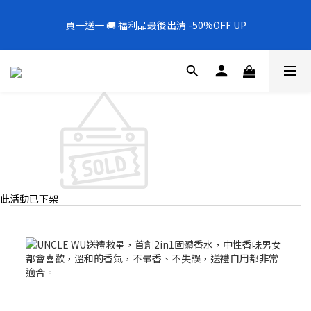
5
6
6
7
9
5
3
0
7
2
1
6
2
2
3
5
1
全新上架❗️300mL飯店擴香 大容量超值補充罐🎉
4
9
5
5
6
8
4
2
6
1
買一送一 🚚 福利品最後出清 -50%OFF UP
0
5
:
1
1
:
2
9
:
4
0
新品88折
3
8
4
4
5
7
3
1
5
0
日
時
分
秒
4
0
0
1
8
3
2
7
3
3
4
6
2
0
4
3
0
7
2
1
6
2
2
3
5
1
全新上架❗️300mL飯店擴香 大容量超值補充罐🎉
3
2
6
1
0
5
:
1
1
:
2
9
:
4
0
新品88折
2
1
5
0
日
時
分
秒
4
0
0
1
8
3
1
0
4
3
0
7
2
0
3
2
6
1
2
1
5
0
1
0
4
0
3
2
此活動已下架
1
0