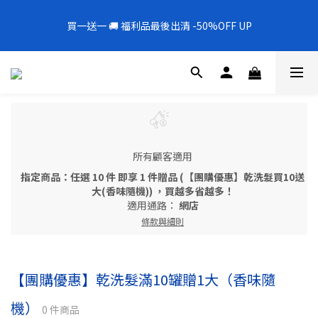
5
7
5
5
8
9
9
7
0
1
2
2
0
1
3
1
1
4
5
5
3
全新上架❗️300mL飯店擴香 大容量超值補充罐🎉
4
6
4
4
7
8
8
6
0
1
1
買一送一 🚚 福利品最後出清 -50%OFF UP
0
2
:
0
0
:
3
4
:
4
2
新品88折
3
5
3
3
6
7
7
5
0
0
日
時
分
秒
1
2
3
3
1
2
4
2
2
5
6
6
4
0
1
2
2
0
1
3
1
1
4
5
5
3
全新上架❗️300mL飯店擴香 大容量超值補充罐🎉
0
1
1
0
2
:
0
0
:
3
4
:
4
2
新品88折
0
0
日
時
分
秒
1
2
3
3
1
0
1
2
2
0
0
1
1
0
0
所有顧客適用
指定商品：任選 10 件 即享 1 件贈品 (【團購優惠】乾洗髮買10送
大(香味隨機)) ，買越多省越多！
適用通路：
網店
條款與細則
【團購優惠】乾洗髮滿10罐贈1大（香味隨
機）
0 件商品