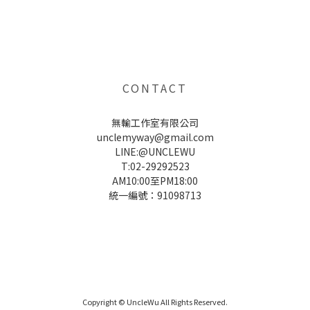
UNCLE WU送禮救星，首創2in1固體香水，中性香味男女都會喜歡，溫和的香氣，不暈香、不失誤，送禮
自用都非常適合。
CONTACT
無輸工作室有限公司
unclemyway@gmail.com
LINE:@UNCLEWU
T:02-29292523
AM10:00至PM18:00
統一編號：91098713
UNCLE WU送禮救星，首創2in1固體香水，中性香味男女都會喜歡，溫和的香氣，不暈香、不失誤，送禮
自用都非常適合。
Copyright © UncleWu All Rights Reserved.