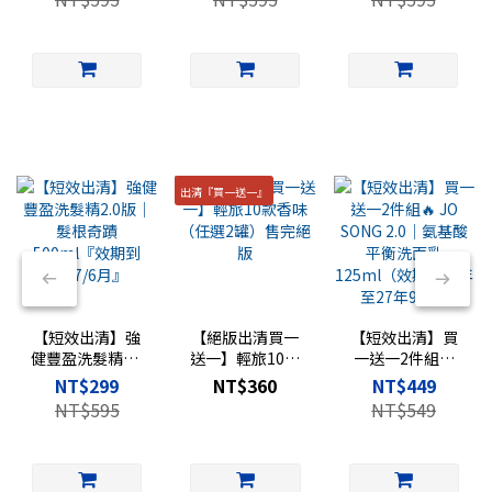
2027/6月』
出清『買一送一』
【短效出清】強
【絕版出清買一
【短效出清】買
健豐盈洗髮精2.0
送一】輕旅10款
一送一2件組🔥
版｜髮根奇蹟
香味（任選2罐）
JO SONG 2.0｜氨
NT$299
NT$360
NT$449
500ml『效期到
售完絕版
基酸平衡洗面乳
NT$595
NT$549
2027/6月』
125ml（效期剩
一年至27年9月）