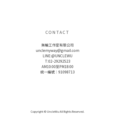
UNCLE WU送禮救星，首創2in1固體香水，中性香味男女都會喜歡，溫和的香氣，不暈香、不失誤，送禮
自用都非常適合。
CONTACT
無輸工作室有限公司
unclemyway@gmail.com
LINE:@UNCLEWU
T:02-29292523
AM10:00至PM18:00
統一編號：91098713
UNCLE WU送禮救星，首創2in1固體香水，中性香味男女都會喜歡，溫和的香氣，不暈香、不失誤，送禮
自用都非常適合。
Copyright © UncleWu All Rights Reserved.