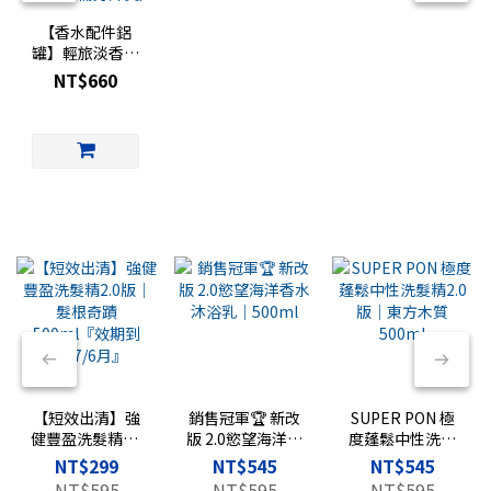
【香水配件鋁
罐】輕旅淡香水
專用｜香水旅行
NT$660
罐｜
FRAGRANCE
TRAVEL 復古鋁
罐（玻璃罐需另
外買）
【短效出清】強
銷售冠軍🏆 新改
SUPER PON 極
健豐盈洗髮精2.0
版 2.0慾望海洋香
度蓬鬆中性洗髮
版｜髮根奇蹟
水沐浴乳｜
精2.0版｜東方木
NT$299
NT$545
NT$545
500ml『效期到
500ml
質 500ml
NT$595
NT$595
NT$595