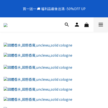
5
7
6
8
6
8
0
1
1
3
3
1
3
2
4
2
4
6
6
全新上架❗️300mL飯店擴香 大容量超值補充罐🎉
4
6
5
7
5
7
9
9
0
0
2
2
買一送一 🚚 福利品最後出清 -50%OFF UP
0
2
:
1
3
:
1
3
:
5
5
新品88折
3
5
4
6
4
6
8
8
1
1
日
時
分
秒
1
0
2
0
2
4
4
2
4
3
5
3
5
7
7
0
0
0
1
1
3
3
1
3
2
4
2
4
6
6
全新上架❗️300mL飯店擴香 大容量超值補充罐🎉
0
0
2
2
0
2
:
1
3
:
1
3
:
5
5
新品88折
1
1
日
時
分
秒
1
0
2
0
2
4
4
0
0
0
1
1
3
3
0
0
2
2
1
1
0
0