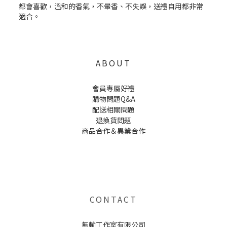
ABOUT
會員專屬好禮
購物問題Q&A
配送相關問題
退換貨問題
商品合作＆異業合作
UNCLE WU送禮救星，首創2in1固體香水，中性香味男女都會喜歡，溫和的香氣，不暈香、不失誤，送禮
自用都非常適合。
CONTACT
無輸工作室有限公司