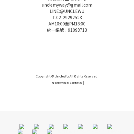
unclemyway@gmail.com
LINE:@UNCLEWU
T:02-29292523
AM10:00至PM18:00
統一編號：91098713
UNCLE WU送禮救星，首創2in1固體香水，中性香味男女都會喜歡，溫和的香氣，不暈香、不失誤，送禮
自用都非常適合。
Copyright © UncleWu All Rights Reserved.
|
|
會員條款及細則 ＆ 隱私條款
UNCLE WU送禮救星，首創2in1固體香水，中性香味男女都會喜歡，溫和的香氣，不暈香、不失誤，送禮
自用都非常適合。
UNCLE WU送禮救星，首創2in1固體香