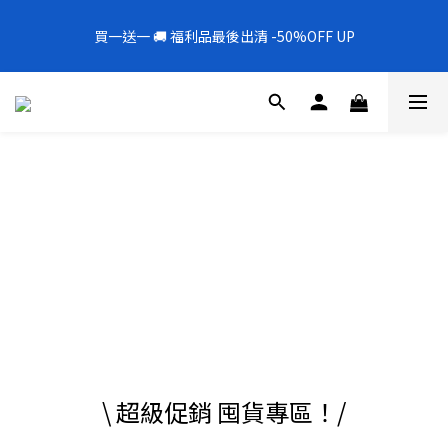
5
5
5
8
6
8
3
1
3
1
1
6
1
1
4
2
6
4
全新上架❗️300mL飯店擴香 大容量超值補充罐🎉
4
9
4
4
7
5
9
7
2
0
2
0
買一送一 🚚 福利品最後出清 -50%OFF UP
0
5
:
0
0
:
3
1
:
5
3
新品88折
3
8
3
3
6
4
8
6
1
1
日
時
分
秒
4
2
0
4
2
2
7
2
2
5
3
7
5
0
0
3
1
3
1
1
6
1
1
4
2
6
4
全新上架❗️300mL飯店擴香 大容量超值補充罐🎉
2
0
2
0
0
5
:
0
0
:
3
1
:
5
3
新品88折
1
1
日
時
分
秒
4
2
0
4
2
0
0
3
1
3
1
2
0
2
0
1
1
0
0
\ 超級促銷 囤貨專區！/