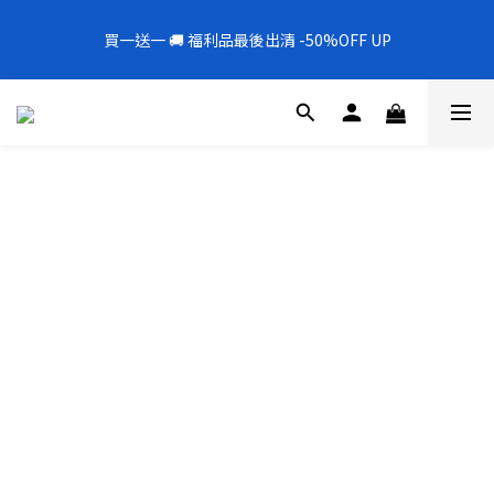
5
7
6
7
9
6
0
5
0
5
2
1
3
2
8
3
8
5
2
全新上架❗️300mL飯店擴香 大容量超值補充罐🎉
4
6
5
6
8
5
4
4
1
買一送一 🚚 福利品最後出清 -50%OFF UP
0
2
:
1
7
:
2
7
:
4
1
新品88折
3
5
4
5
7
4
3
3
0
日
時
分
秒
1
0
6
1
6
3
0
2
4
3
9
4
9
6
3
2
2
0
5
0
5
2
1
3
2
8
3
8
5
2
全新上架❗️300mL飯店擴香 大容量超值補充罐🎉
1
1
4
4
1
0
2
:
1
7
:
2
7
:
4
1
新品88折
0
0
3
3
0
日
時
分
秒
1
0
6
1
6
3
0
2
2
0
5
0
5
2
1
1
4
4
1
0
0
3
3
0
2
2
1
1
0
0