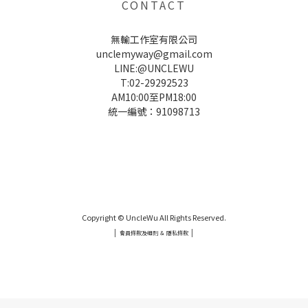
CONTACT
無輸工作室有限公司
unclemyway@gmail.com
LINE:@UNCLEWU
T:02-29292523
AM10:00至PM18:00
統一編號：91098713
UNCLE WU送禮救星，首創2in1固體香水，中性香味男女都會喜歡，溫和的香氣，不暈香、不失誤，送禮
自用都非常適合。
Copyright © UncleWu All Rights Reserved.
|
|
會員條款及細則 ＆ 隱私條款
UNCLE WU送禮救星，首創2in1固體香水，中性香味男女都會喜歡，溫和的香氣，不暈香、不失誤，送禮
自用都非常適合。