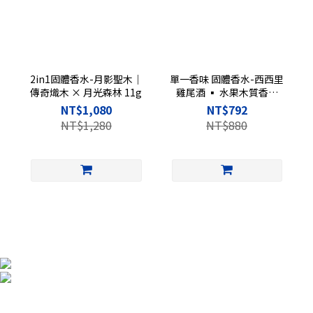
2in1固體香水-月影聖木｜
單一香味 固體香水-西西里
傳奇熾木 × 月光森林 11g
雞尾酒 ▪︎ 水果木質香調
11g
NT$1,080
NT$792
NT$1,280
NT$880