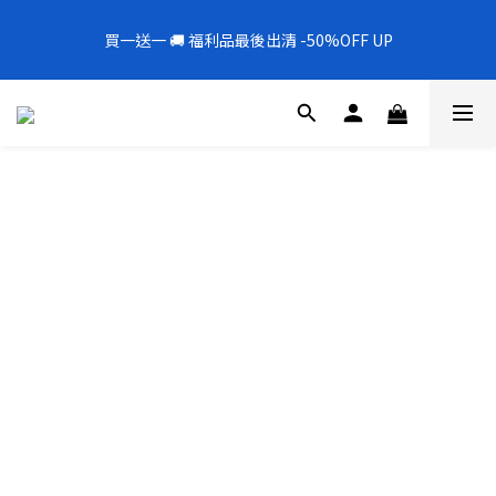
5
5
9
9
3
2
2
7
3
5
1
6
1
5
5
6
8
全新上架❗️300mL飯店擴香 大容量超值補充罐🎉
4
9
4
8
8
9
2
1
1
6
2
4
買一送一 🚚 福利品最後出清 -50%OFF UP
0
5
:
0
4
:
4
9
:
5
7
新品88折
3
8
3
7
7
8
1
0
0
5
1
3
日
時
分
秒
4
3
3
8
4
6
2
7
2
6
6
7
9
0
4
0
2
3
2
2
7
3
5
1
6
1
5
5
6
8
全新上架❗️300mL飯店擴香 大容量超值補充罐🎉
3
1
2
1
1
6
2
4
0
5
:
0
4
:
4
9
:
5
7
新品88折
2
0
1
0
0
5
1
3
日
時
分
秒
4
3
3
8
4
6
1
0
4
0
2
3
2
2
7
3
5
0
3
1
2
1
1
6
2
4
2
0
1
0
0
5
1
3
1
0
4
0
2
0
3
1
2
0
1
0