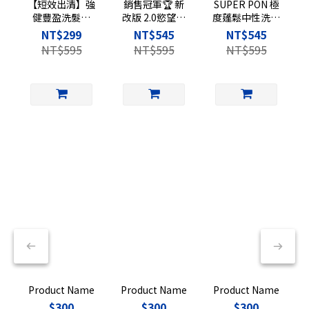
【短效出清】強
銷售冠軍🏆 新
SUPER PON 極
健豐盈洗髮精
改版 2.0慾望海
度蓬鬆中性洗髮
2.0版｜髮根奇
洋香水沐浴乳｜
精2.0版｜東方
NT$299
NT$545
NT$545
蹟 500ml『效
500ml
木質 500ml
NT$595
NT$595
NT$595
期到2027/6
月』
Product Name
Product Name
Product Name
$300
$300
$300