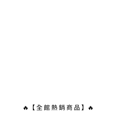
🔥【 全 館 熱 銷 商 品 】🔥