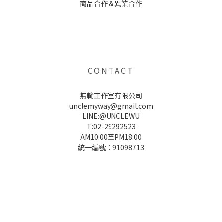
商品合作＆異業合作
UNCLE WU送禮救星，首創2in1固體香水，中性香味男女都會喜歡，溫和的香氣，不暈香、不失誤，送禮
自用都非常適合。
CONTACT
無輸工作室有限公司
unclemyway@gmail.com
LINE:@UNCLEWU
T:02-29292523
AM10:00至PM18:00
統一編號：91098713
UNCLE WU送禮救星，首創2in1固體香水，中性香味男女都會喜歡，溫和的香氣，不暈香、不失誤，送禮
自用都非常適合。