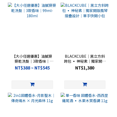
【大小任選優惠】油膩掰
BLACKCUBE｜黑立方斜
掰乾洗髮｜3款香味｜
跨包 ▪︎ 神秘紫｜獨家開版
99ml-180ml
風琴摺疊設計｜單手快開
NT$388 ~ NT$545
NT$1,380
小包