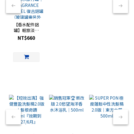
【香水配件鋁
罐】輕旅淡香
水專用｜香水
NT$660
旅行罐｜
FRAGRANCE
TRAVEL 復古
鋁罐（玻璃罐
需另外買）