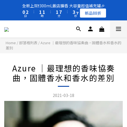
5
7
6
6
6
8
0
5
1
3
1
3
2
2
2
8
4
6
全新上架❗️300mL飯店擴香 大容量超值補充罐🎉
4
6
5
5
5
7
9
4
0
2
買一送一 🚚 福利品最後出清 -50%OFF UP
0
2
:
1
1
:
1
7
:
3
5
新品88折
3
5
4
4
4
6
8
3
1
日
時
分
秒
1
0
0
0
6
2
4
2
4
3
3
3
9
5
7
2
0
0
5
1
3
1
3
2
2
2
8
4
6
全新上架❗️300mL飯店擴香 大容量超值補充罐🎉
1
4
0
2
0
2
:
1
1
:
1
7
:
3
5
新品88折
0
3
1
日
時
分
秒
1
0
0
0
6
2
4
2
0
Home
/
部落格列表
/
Azure ｜最理想的香味協奏曲，固體香水和香水的
0
5
1
3
差別
1
4
0
2
0
3
1
2
0
Azure ｜最理想的香味協奏
1
曲，固體香水和香水的差別
0
2021-03-18