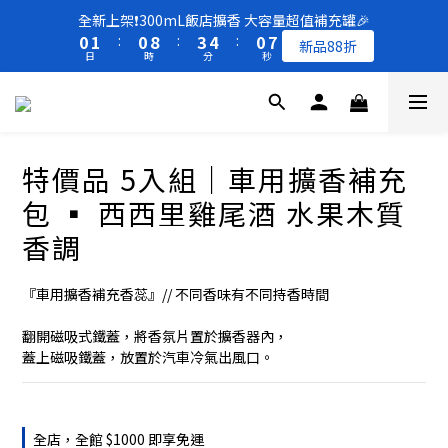
8
9
8
8
1
1
2
2
1
1
9
9
4
4
5
5
1
1
7
7
全新上架❗️300mL飯店擴香 大容量超值補充罐🎉
全新上架❗️300mL飯店擴香 大容量超值補充罐🎉
7
8
7
7
0
0
1
1
:
:
0
0
8
8
:
:
3
3
4
4
:
:
0
0
6
6
新品88折
新品88折
6
7
6
9
6
日
日
時
時
分
分
秒
秒
0
0
7
7
2
2
3
3
5
5
5
6
5
8
9
5
6
6
1
1
2
2
4
4
4
5
4
7
8
4
5
5
0
0
1
1
3
3
買一送一 🚚 福利品最後出清 -50%OFF UP
3
4
3
6
7
3
9
4
4
0
0
2
2
2
3
2
5
6
2
8
3
3
1
1
1
2
1
9
4
5
1
7
全新上架❗️300mL飯店擴香 大容量超值補充罐🎉
特價品 5入組｜車用擴香補充
2
2
0
0
0
1
:
0
8
:
3
4
:
0
6
新品88折
1
1
日
時
分
秒
包 ▪︎ 西西里雞尾酒 水果木質
0
7
2
3
5
0
0
6
1
2
4
香調
5
0
1
3
4
0
2
『車用擴香補充香蕊』// 不同香味有不同持香時間
3
1
2
0
翻開磁吸式鐵蓋，將香氛片置於擴香器內，
1
蓋上磁吸鐵蓋，放置於汽車冷氣出風口。
0
全店，全館 $1000 即享免運