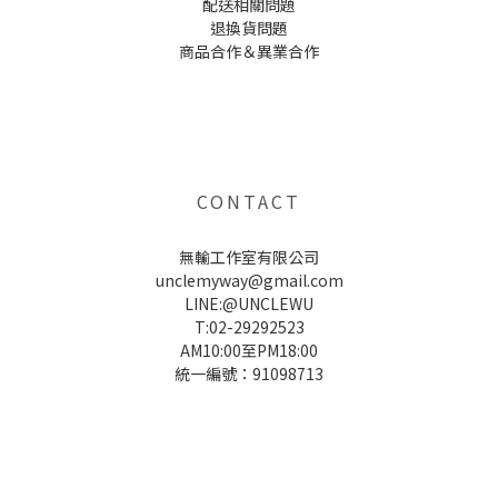
配送相關問題
退換貨問題
商品合作＆異業合作
UNCLE WU送禮救星，首創2in1固體香水，中性香味男女都會喜歡，溫和的香氣，不暈香、不失誤，送禮
自用都非常適合。
CONTACT
無輸工作室有限公司
unclemyway@gmail.com
LINE:@UNCLEWU
T:02-29292523
AM10:00至PM18:00
統一編號：91098713
UNCLE WU送禮救星，首創2in1固體香水，中性香味男女都會喜歡，溫和的香氣，不暈香、不失誤，送禮
自用都非常適合。