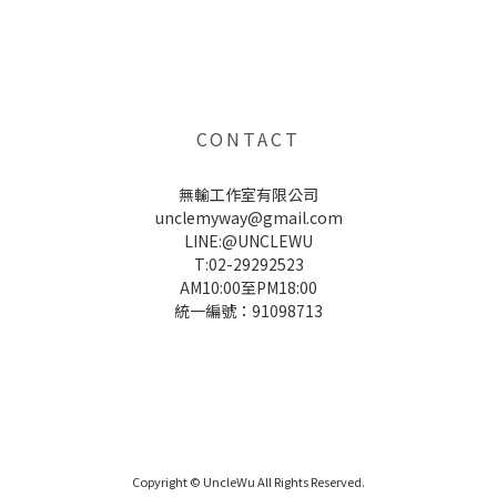
UNCLE WU送禮救星，首創2in1固體香水，中性香味男女都會喜歡，溫和的香氣，不暈香、不失誤，送禮
自用都非常適合。
CONTACT
無輸工作室有限公司
unclemyway@gmail.com
LINE:@UNCLEWU
T:02-29292523
AM10:00至PM18:00
統一編號：91098713
UNCLE WU送禮救星，首創2in1固體香水，中性香味男女都會喜歡，溫和的香氣，不暈香、不失誤，送禮
自用都非常適合。
Copyright © UncleWu All Rights Reserved.