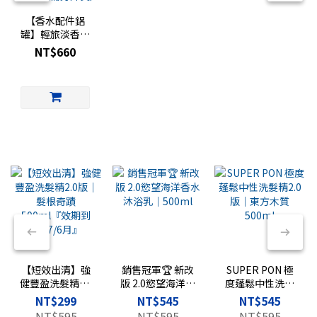
【香水配件鋁
罐】輕旅淡香水
專用｜香水旅行
NT$660
罐｜
FRAGRANCE
TRAVEL 復古鋁
罐（玻璃罐需另
外買）
【短效出清】強
銷售冠軍🏆 新改
SUPER PON 極
健豐盈洗髮精2.0
版 2.0慾望海洋香
度蓬鬆中性洗髮
版｜髮根奇蹟
水沐浴乳｜
精2.0版｜東方木
NT$299
NT$545
NT$545
500ml『效期到
500ml
質 500ml
NT$595
NT$595
NT$595