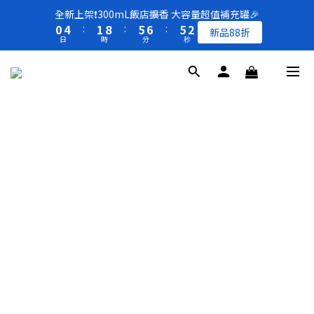
8
9
9
1
1
5
5
2
2
9
9
6
6
7
7
6
6
2
2
全新上架❗️300mL飯店擴香 大容量超值補充罐🎉
全新上架❗️300mL飯店擴香 大容量超值補充罐🎉
7
8
8
0
0
4
4
:
:
1
1
8
8
:
:
5
5
6
6
:
:
5
5
1
1
新品88折
新品88折
6
7
7
日
日
時
時
分
分
秒
秒
3
3
0
0
7
7
4
4
5
5
4
4
0
0
5
9
6
6
2
2
6
6
3
3
4
4
3
3
4
8
5
9
9
5
1
1
5
5
2
2
3
3
2
2
買一送一 🚚 福利品最後出清 -50%OFF UP
3
7
4
8
9
8
4
0
0
4
4
1
1
2
2
1
1
2
6
3
7
8
7
3
3
3
0
0
1
1
0
0
1
5
2
9
6
7
6
2
全新上架❗️300mL飯店擴香 大容量超值補充罐🎉
2
2
0
0
0
4
:
1
8
:
5
6
:
5
1
新品88折
1
1
日
時
分
秒
3
0
7
4
5
4
0
0
0
2
6
3
4
3
1
5
2
3
2
0
4
1
2
1
3
0
1
0
2
0
1
0