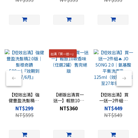
2027/6月』
出清『買一送一』
【短效出清】強
【絕版出清買一
【短效出清】買
健豐盈洗髮精2.0
送一】輕旅10款
一送一2件組🔥
版｜髮根奇蹟
香味（任選2罐）
JO SONG 2.0｜氨
NT$299
NT$360
NT$449
500ml『效期到
售完絕版
基酸平衡洗面乳
NT$595
NT$549
2027/6月』
125ml（效期剩
一年至27年9月）