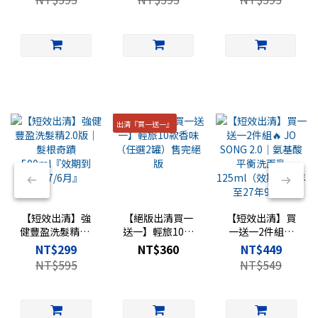
2027/6月』
出清『買一送一』
【短效出清】強
【絕版出清買一
【短效出清】買
健豐盈洗髮精2.0
送一】輕旅10款
一送一2件組🔥
版｜髮根奇蹟
香味（任選2罐）
JO SONG 2.0｜氨
NT$299
NT$360
NT$449
500ml『效期到
售完絕版
基酸平衡洗面乳
NT$595
NT$549
2027/6月』
125ml（效期剩
一年至27年9月）