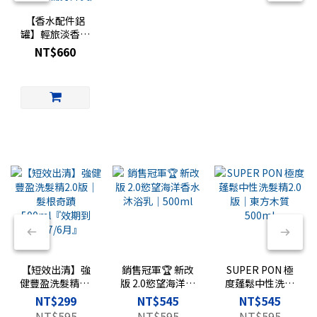
【香水配件鋁
罐】輕旅淡香水
專用｜香水旅行
NT$660
罐｜
FRAGRANCE
TRAVEL 復古鋁
罐（玻璃罐需另
外買）
【短效出清】強
銷售冠軍🏆 新改
SUPER PON 極
健豐盈洗髮精2.0
版 2.0慾望海洋香
度蓬鬆中性洗髮
版｜髮根奇蹟
水沐浴乳｜
精2.0版｜東方木
NT$299
NT$545
NT$545
500ml『效期到
500ml
質 500ml
NT$595
NT$595
NT$595