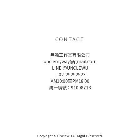
UNCLE WU送禮救星，首創2in1固體香水，中性香味男女都會喜歡，溫和的香氣，不暈香、不失誤，送禮
自用都非常適合。
CONTACT
無輸工作室有限公司
unclemyway@gmail.com
LINE:@UNCLEWU
T:02-29292523
AM10:00至PM18:00
統一編號：91098713
UNCLE WU送禮救星，首創2in1固體香水，中性香味男女都會喜歡，溫和的香氣，不暈香、不失誤，送禮
自用都非常適合。
Copyright © UncleWu All Rights Reserved.