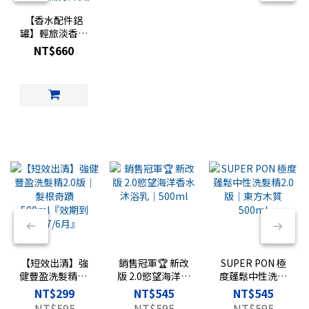
【香水配件鋁
罐】輕旅淡香水
專用｜香水旅行
NT$660
罐｜
FRAGRANCE
TRAVEL 復古鋁
罐（玻璃罐需另
外買）
【短效出清】強
銷售冠軍🏆 新改
SUPER PON 極
健豐盈洗髮精2.0
版 2.0慾望海洋香
度蓬鬆中性洗髮
版｜髮根奇蹟
水沐浴乳｜
精2.0版｜東方木
NT$299
NT$545
NT$545
500ml『效期到
500ml
質 500ml
NT$595
NT$595
NT$595