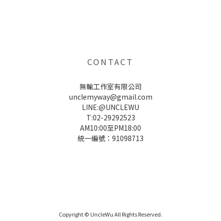
UNCLE WU送禮救星，首創2in1固體香水，中性香味男女都會喜歡，溫和的香氣，不暈香、不失誤，送禮
自用都非常適合。
CONTACT
無輸工作室有限公司
unclemyway@gmail.com
LINE:@UNCLEWU
T:02-29292523
AM10:00至PM18:00
統一編號：91098713
UNCLE WU送禮救星，首創2in1固體香水，中性香味男女都會喜歡，溫和的香氣，不暈香、不失誤，送禮
自用都非常適合。
Copyright © UncleWu All Rights Reserved.