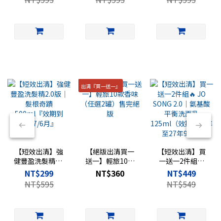
2027/6月』
出清『買一送一』
【短效出清】強
【絕版出清買一
【短效出清】買
健豐盈洗髮精2.0
送一】輕旅10款
一送一2件組🔥
版｜髮根奇蹟
香味（任選2罐）
JO SONG 2.0｜氨
NT$299
NT$360
NT$449
500ml『效期到
售完絕版
基酸平衡洗面乳
NT$595
NT$549
2027/6月』
125ml（效期剩
一年至27年9月）