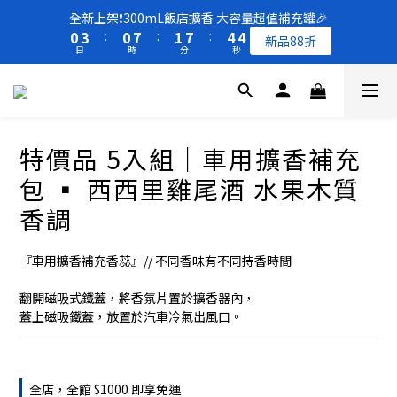
8
8
9
1
1
4
4
1
1
8
8
2
2
8
8
5
5
4
4
全新上架❗️300mL飯店擴香 大容量超值補充罐🎉
全新上架❗️300mL飯店擴香 大容量超值補充罐🎉
7
7
8
0
0
3
3
:
:
0
0
7
7
:
:
1
1
7
7
:
:
4
4
3
3
新品88折
新品88折
6
9
6
7
9
日
日
時
時
分
分
秒
秒
2
2
6
6
0
0
6
6
3
3
2
2
5
8
5
6
9
8
1
1
5
5
5
5
2
2
1
1
4
7
4
5
8
7
0
0
4
4
4
4
1
1
0
0
買一送一 🚚 福利品最後出清 -50%OFF UP
3
6
3
4
7
6
3
3
3
3
0
0
2
5
2
9
3
9
6
5
2
2
2
2
1
4
1
8
2
8
5
4
全新上架❗️300mL飯店擴香 大容量超值補充罐🎉
特價品 5入組｜車用擴香補充
1
1
1
1
0
3
:
0
7
:
1
7
:
4
3
新品88折
0
0
0
0
日
時
分
秒
包 ▪︎ 西西里雞尾酒 水果木質
2
6
0
6
3
2
1
5
5
2
1
香調
0
4
4
1
0
3
3
0
『車用擴香補充香蕊』// 不同香味有不同持香時間
2
2
1
1
翻開磁吸式鐵蓋，將香氛片置於擴香器內，
0
0
蓋上磁吸鐵蓋，放置於汽車冷氣出風口。
全店，全館 $1000 即享免運