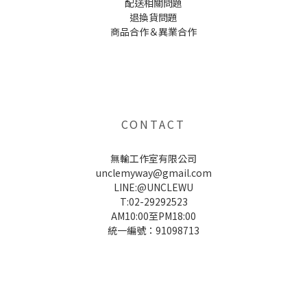
配送相關問題
退換貨問題
商品合作＆異業合作
UNCLE WU送禮救星，首創2in1固體香水，中性香味男女都會喜歡，溫和的香氣，不暈香、不失誤，送禮
自用都非常適合。
CONTACT
無輸工作室有限公司
unclemyway@gmail.com
LINE:@UNCLEWU
T:02-29292523
AM10:00至PM18:00
統一編號：91098713
UNCLE WU送禮救星，首創2in1固體香水，中性香味男女都會喜歡，溫和的香氣，不暈香、不失誤，送禮
自用都非常適合。