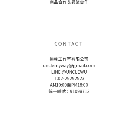
商品合作＆異業合作
UNCLE WU送禮救星，首創2in1固體香水，中性香味男女都會喜歡，溫和的香氣，不暈香、不失誤，送禮
自用都非常適合。
CONTACT
無輸工作室有限公司
unclemyway@gmail.com
LINE:@UNCLEWU
T:02-29292523
AM10:00至PM18:00
統一編號：91098713
UNCLE WU送禮救星，首創2in1固體香水，中性香味男女都會喜歡，溫和的香氣，不暈香、不失誤，送禮
自用都非常適合。