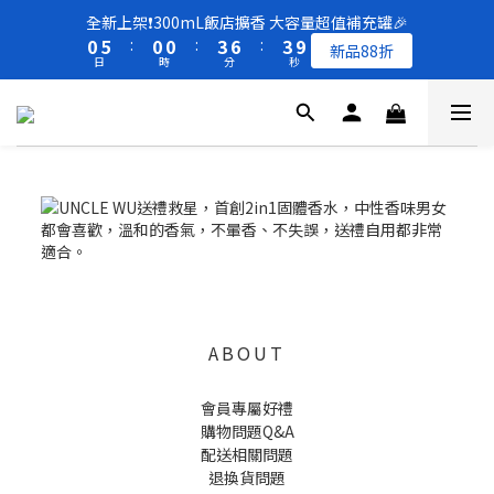
8
8
8
1
1
6
6
1
1
1
1
4
4
7
7
4
4
全新上架❗️300mL飯店擴香 大容量超值補充罐🎉
全新上架❗️300mL飯店擴香 大容量超值補充罐🎉
7
7
7
0
0
5
5
:
:
0
0
0
0
:
:
3
3
6
6
:
:
3
3
9
9
新品88折
新品88折
6
6
6
9
9
日
日
時
時
分
分
秒
秒
4
4
2
2
5
5
2
2
8
8
5
5
5
8
8
3
3
1
1
4
4
1
1
7
7
4
9
4
4
7
7
2
2
0
0
3
3
0
0
6
6
買一送一 🚚 福利品最後出清 -50%OFF UP
3
8
3
3
6
9
6
1
1
2
2
5
5
2
7
2
2
5
8
5
0
0
1
1
4
4
1
6
1
1
4
7
4
全新上架❗️300mL飯店擴香 大容量超值補充罐🎉
0
0
3
3
0
5
:
0
0
:
3
6
:
3
9
新品88折
2
2
日
時
分
秒
4
2
5
2
8
1
1
3
1
4
1
7
0
0
2
0
3
0
6
1
2
5
0
1
4
0
3
ABOUT
2
1
會員專屬好禮
0
購物問題Q&A
配送相關問題
退換貨問題