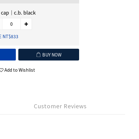
 cap｜c.b. black
E NT$833
BUY NOW
Add to Wishlist
Customer Reviews