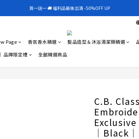
1
5
1
9
4
1
4
1
3
7
3
6
3
6
3
2
6
1
1
0
4
:
0
8
:
3
0
:
3
0
買一送一 🚚 福利品最後出清 -50%OFF UP
300mL飯店擴香 大容量超值補充罐🎉
2
6
2
5
2
5
2
1
5
0
0
Days
Hours
Minutes
Seconds
3
7
2
2
1
5
1
9
4
1
4
1
0
4
2
6
1
1
0
4
:
0
8
:
3
0
:
3
0
300mL飯店擴香 大容量超值補充罐🎉
3
1
5
0
0
Days
Hours
Minutes
Seconds
3
7
2
2
2
0
4
2
6
1
1
1
3
w Page
香氛香水精選
髮品造型＆沐浴清潔類精選
1
5
0
0
0
2
0
4
1
】品牌限定禮
全館精選商品
3
0
2
1
0
C.B. Clas
Embroide
Exclusive
｜Black｜C