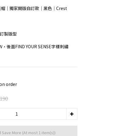
W老帽｜獨家開版自訂款｜黑色｜Crest 
版訂製版型
，後面FIND YOUR SENSE字樣刺繡
n order
190
d Save More
(At most 1 item(s))