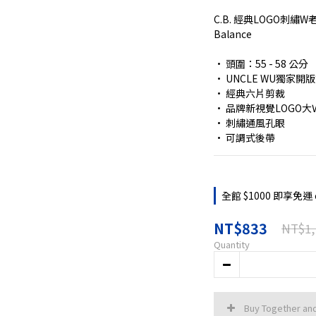
C.B. 經典LOGO刺繡
Balance
• 頭圍：55 - 58 公分
• UNCLE WU獨家開
• 經典六片剪裁
• 品牌新視覺LOGO大Ｗ
• 刺繡通風孔眼
• 可調式後帶
全館 $1000 即享免運 o
NT$833
NT$1,
Quantity
Buy Together an