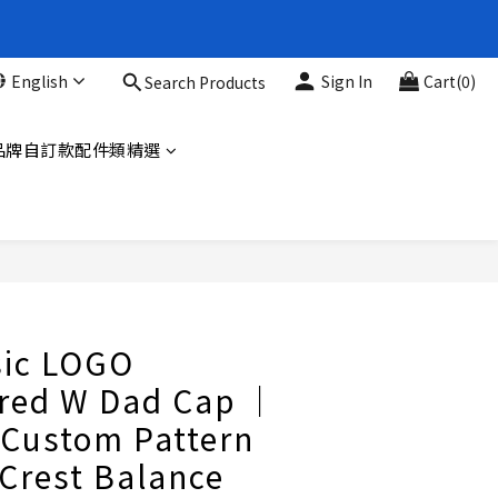
新品88折
English
Sign In
Cart(0)
Search Products
新品88折
品牌自訂款配件類精選
BUY NOW
sic LOGO
red W Dad Cap ｜
 Custom Pattern
rest Balance