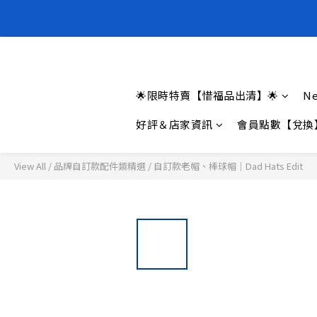
全新上架❗️
全新上架❗️
🌟限時特賣【惜福品出清】🌟
Ne
好評＆店家資訊
會員點數【兌換
View All
/
品牌自訂款配件類精選
/
自訂款老帽、棒球帽｜Dad Hats Edit