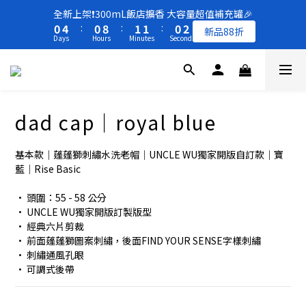
8
8
9
9
8
9
1
1
5
5
1
1
9
9
2
2
2
2
1
1
2
2
全新上架❗️300mL飯店擴香 大容量超值補充罐🎉
全新上架❗️300mL飯店擴香 大容量超值補充罐🎉
7
7
8
8
7
8
0
0
4
4
:
:
0
0
8
8
:
:
1
1
1
1
:
:
0
0
1
1
新品88折
新品88折
6
6
7
7
6
7
Days
Days
Hours
Hours
Minutes
Minutes
Seconds
Seconds
3
3
7
7
0
0
0
0
0
0
5
9
5
6
6
5
6
2
2
6
6
4
8
4
5
5
4
5
1
1
5
5
買一送一 🚚 福利品最後出清 -50%OFF UP
3
7
3
4
4
3
4
0
0
4
4
2
6
2
3
3
2
3
3
3
1
5
1
9
2
2
1
2
全新上架❗️300mL飯店擴香 大容量超值補充罐🎉
dad cap｜royal blue
2
2
0
4
:
0
8
:
1
1
:
0
1
新品88折
1
1
Days
Hours
Minutes
Seconds
3
7
0
0
0
0
0
基本款｜蓬蓬獅刺繡水洗老帽｜UNCLE WU獨家開版自訂款｜寶
2
6
藍｜Rise Basic
1
5
0
4
• 頭圍：55 - 58 公分
3
• UNCLE WU獨家開版訂製版型
2
• 經典六片剪裁
1
• 前面蓬蓬獅圖案刺繡，後面FIND YOUR SENSE字樣刺繡
0
• 刺繡通風孔眼
• 可調式後帶