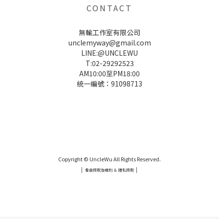
CONTACT
無輸工作室有限公司
unclemyway@gmail.com
LINE:@UNCLEWU
T:02-29292523
AM10:00至PM18:00
統一編號：91098713
UNCLE WU送禮救星，首創2in1固體香水，中性香味男女都會喜歡，溫和的香氣，不暈香、不失誤，送禮
自用都非常適合。
Copyright © UncleWu All Rights Reserved.
|
|
會員條款及細則 ＆ 隱私條款
UNCLE WU送禮救星，首創2in1固體香水，中性香味男女都會喜歡，溫和的香氣，不暈香、不失誤，送禮
自用都非常適合。