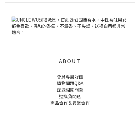
ABOUT
會員專屬好禮
購物問題Q&A
配送相關問題
退換貨問題
商品合作＆異業合作
UNCLE WU送禮救星，首創2in1固體香水，中性香味男女都會喜歡，溫和的香氣，不暈香、不失誤，送禮
自用都非常適合。