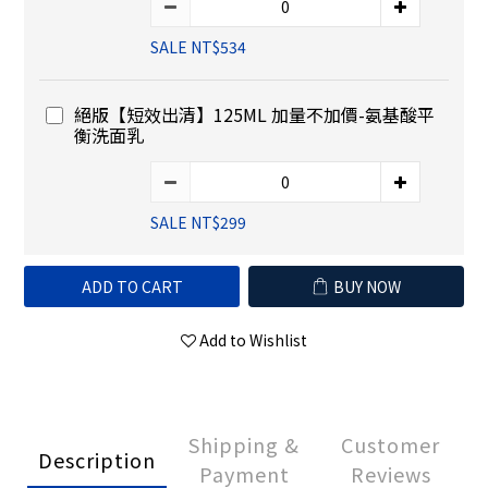
SALE NT$534
絕版【短效出清】125ML 加量不加價-氨基酸平
衡洗面乳
SALE NT$299
ADD TO CART
BUY NOW
Add to Wishlist
Shipping &
Customer
Description
Payment
Reviews