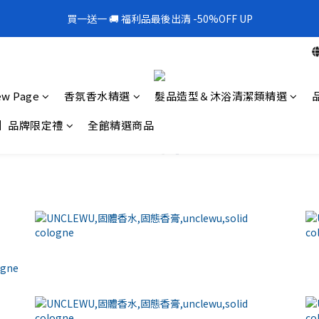
1
4
1
8
2
3
2
2
3
6
3
4
5
4
4
1
5
0
0
3
:
0
7
:
1
2
:
1
1
買一送一 🚚 福利品最後出清 -50%OFF UP
300mL飯店擴香 大容量超值補充罐🎉
2
5
2
9
3
4
3
3
0
4
Days
Hours
Minutes
Seconds
2
6
0
1
0
0
1
4
1
8
2
3
2
2
3
1
5
0
0
3
:
0
7
:
1
2
:
1
1
300mL飯店擴香 大容量超值補充罐🎉
2
0
4
Days
Hours
Minutes
Seconds
2
6
0
1
0
0
1
3
1
5
0
0
2
w Page
香氛香水精選
髮品造型＆沐浴清潔類精選
0
4
1
3
0
】品牌限定禮
全館精選商品
2
1
0