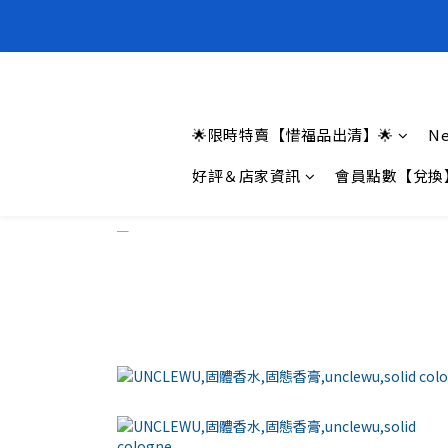
全新上架❗️
全新上架❗️
🌟限時特賣【惜福品出清】🌟
Ne
好評＆店家資訊
會員點數【兌換