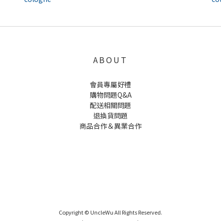
ABOUT
會員專屬好禮
購物問題Q&A
配送相關問題
退換貨問題
商品合作＆異業合作
UNCLE WU送禮救星，首創2in1固體香水，中性香味男女都會喜歡，溫和的香氣，不暈香、不失誤，送禮
自用都非常適合。
Copyright © UncleWu All Rights Reserved.