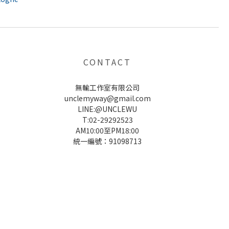
CONTACT
無輸工作室有限公司
unclemyway@gmail.com
LINE:@UNCLEWU
T:02-29292523
AM10:00至PM18:00
統一編號：91098713
UNCLE WU送禮救星，首創2in1固體香水，中性香味男女都會喜歡，溫和的香氣，不暈香、不失誤，送禮
自用都非常適合。