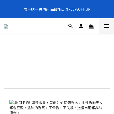
5
8
6
5
8
8
5
7
1
1
1
0
1
4
2
1
4
4
1
3
全新上架❗️300mL飯店擴香 大容量超值補充罐🎉
4
7
5
4
7
7
4
6
0
0
0
買一送一 🚚 福利品最後出清 -50%OFF UP
0
3
:
1
0
:
3
3
:
0
2
新品88折
3
6
4
3
6
6
3
5
Days
Hours
Minutes
Seconds
2
0
2
2
1
2
5
3
2
5
5
2
4
1
1
1
0
1
4
2
1
4
4
1
3
全新上架❗️300mL飯店擴香 大容量超值補充罐🎉
0
0
0
0
3
:
1
0
:
3
3
:
0
2
新品88折
Days
Hours
Minutes
Seconds
2
0
2
2
1
1
1
1
0
0
0
0