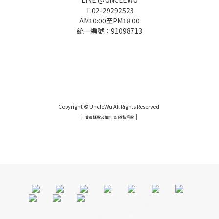
T:02-29292523
AM10:00至PM18:00
統一編號：91098713
UNCLE WU送禮救星，首創2in1固體香水，中性香味男女都會喜歡，溫和的香氣，不暈香、不失誤，送禮
自用都非常適合。
Copyright © UncleWu All Rights Reserved.
|
|
會員條款及細則 ＆ 隱私條款
UNCLE WU送禮救星，首創2in1固體香水，中性香味男女都會喜歡，溫和的香氣，不暈香、不失誤，送禮
自用都非常適合。
UNCLE WU送禮救星，首創2in1固體香
水，中性香味男女都會喜歡，溫和的香氣，不暈香、不失誤，送禮
自用都非常適合
。