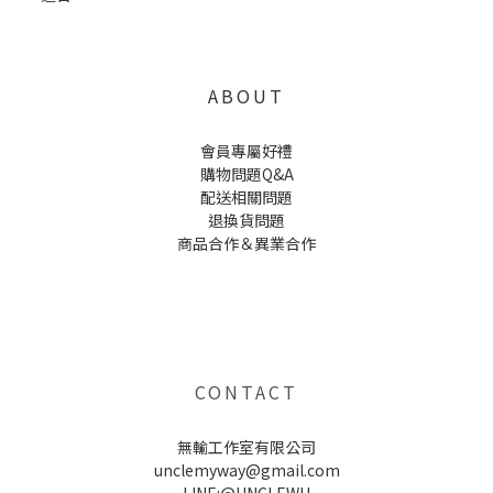
ABOUT
會員專屬好禮
購物問題Q&A
配送相關問題
退換貨問題
商品合作＆異業合作
UNCLE WU送禮救星，首創2in1固體香水，中性香味男女都會喜歡，溫和的香氣，不暈香、不失誤，送禮
自用都非常適合。
CONTACT
無輸工作室有限公司
unclemyway@gmail.com
LINE:@UNCLEWU