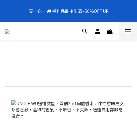
5
8
5
9
7
8
8
1
2
3
0
1
1
1
4
1
5
6
3
4
4
全新上架❗️300mL飯店擴香 大容量超值補充罐🎉
4
7
4
8
9
6
7
7
0
1
2
0
0
買一送一 🚚 福利品最後出清 -50%OFF UP
0
3
:
0
4
:
5
2
:
3
3
新品88折
3
6
3
7
8
5
6
6
0
1
Days
Hours
Minutes
Seconds
2
3
4
1
2
2
2
5
2
6
7
4
5
5
0
1
2
3
0
1
1
1
4
1
5
6
3
4
4
全新上架❗️300mL飯店擴香 大容量超值補充罐🎉
0
1
2
0
0
0
3
:
0
4
:
5
2
:
3
3
新品88折
0
1
Days
Hours
Minutes
Seconds
2
3
4
1
2
2
0
1
2
3
0
1
1
0
1
2
0
0
0
1
0