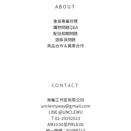
ABOUT
會員專屬好禮
購物問題Q&A
配送相關問題
退換貨問題
商品合作＆異業合作
UNCLE WU送禮救星，首創2in1固體香水，中性香味男女都會喜歡，溫和的香氣，不暈香、不失誤，送禮
自用都非常適合。
CONTACT
無輸工作室有限公司
unclemyway@gmail.com
LINE:@UNCLEWU
T:02-29292523
AM10:00至PM18:00
統一編號：91098713