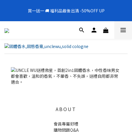
5
5
5
9
5
3
2
3
3
8
1
6
1
1
5
6
6
全新上架❗️300mL飯店擴香 大容量超值補充罐🎉
4
9
4
4
8
9
9
4
2
1
2
2
買一送一 🚚 福利品最後出清 -50%OFF UP
7
0
5
:
0
0
:
4
5
:
5
新品88折
3
8
3
3
7
8
8
3
1
0
1
1
Days
Hours
Minutes
Seconds
6
4
3
4
4
9
2
7
2
2
6
7
7
2
0
0
0
5
3
2
3
3
8
1
6
1
1
5
6
6
全新上架❗️300mL飯店擴香 大容量超值補充罐🎉
1
4
2
1
2
2
7
0
5
:
0
0
:
4
5
:
5
新品88折
0
3
1
0
1
1
Days
Hours
Minutes
Seconds
6
4
3
4
4
2
0
0
0
5
3
2
3
3
1
4
2
1
2
2
0
3
1
0
1
1
2
0
0
0
1
0
ABOUT
會員專屬好禮
購物問題Q&A