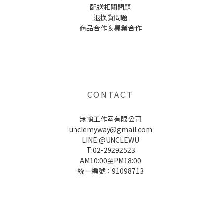
配送相關問題
退換貨問題
商品合作＆異業合作
UNCLE WU送禮救星，首創2in1固體香水，中性香味男女都會喜歡，溫和的香氣，不暈香、不失誤，送禮
自用都非常適合。
CONTACT
無輸工作室有限公司
unclemyway@gmail.com
LINE:@UNCLEWU
T:02-29292523
AM10:00至PM18:00
統一編號：91098713
UNCLE WU送禮救星，首創2in1固體香水，中性香味男女都會喜歡，溫和的香氣，不暈香、不失誤，送禮
自用都非常適合。