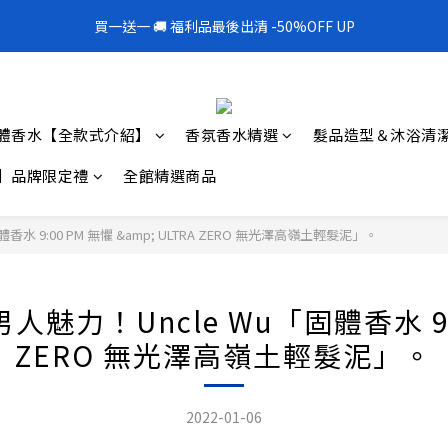
1
5
3
4
1
2
1
3
7
5
6
3
4
3
2
0
1
7
0
4
:
2
3
:
0
9
:
1
0
買一送一 🚚 福利品最後出清 -50%OFF UP
300mL飯店擴香 大容量超值補充罐🎉
2
6
4
5
2
3
2
1
0
6
日
時
分
秒
3
1
2
8
0
1
5
3
4
1
2
1
0
5
2
0
1
7
0
4
:
2
3
:
0
9
:
1
0
300mL飯店擴香 大容量超值補充罐🎉
4
1
0
6
日
時
分
秒
3
1
2
8
0
3
0
5
2
0
1
7
2
4
體香水【全款式介紹】
香氛香水精選
髮品造型＆沐浴清
1
0
6
1
3
0
5
0
2
】品牌限定禮
全館精選商品
4
1
3
0
2
9:00 PM 無懼 &amp; ULTRA ZERO 無光澤高嶺土輕髮泥」。
1
0
！Uncle Wu「固體香水 9:00 
ZERO 無光澤高嶺土輕髮泥」。
2022-01-06