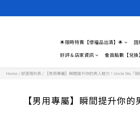
全新上架❗️
全新上架❗️
🌟限時特賣【惜福品出清】🌟
固
好評＆店家資訊
會員點數【兌換
Home
/
部落格列表
/
【男用專屬】瞬間提升你的男人魅力！Uncle Wu「固體香水 
【男用專屬】瞬間提升你的男人魅力