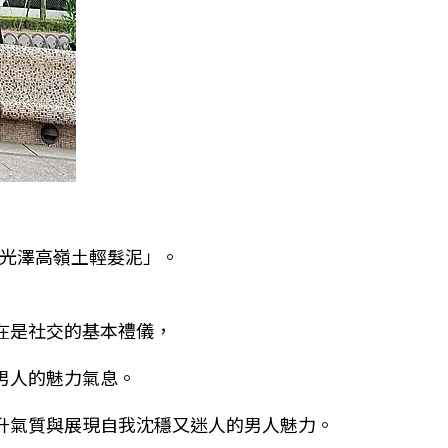
RO 無光澤高嶺土輕髮泥」。
在是社交的基本禮儀，
男人的魅力氣息。
升氣質與展現自我沈穩又迷人的男人魅力。