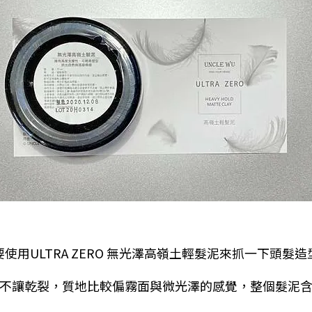
使用ULTRA ZERO 無光澤高嶺土輕髮泥來抓一下頭髮
不讓乾裂，質地比較偏霧面與微光澤的感覺，整個髮泥