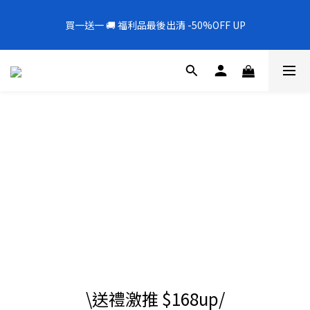
5
8
6
7
1
5
3
3
0
7
1
4
2
8
6
6
3
全新上架❗️300mL飯店擴香 大容量超值補充罐🎉
4
7
5
9
9
6
0
4
2
2
6
買一送一 🚚 福利品最後出清 -50%OFF UP
0
3
:
1
7
:
5
5
:
2
9
新品88折
3
6
4
8
8
5
3
1
1
5
日
時
分
秒
2
0
6
4
4
1
8
2
5
3
9
7
7
4
2
0
0
4
1
5
3
3
0
7
1
4
2
8
6
6
3
全新上架❗️300mL飯店擴香 大容量超值補充罐🎉
1
3
0
4
2
2
6
0
3
:
1
7
:
5
5
:
2
9
新品88折
0
2
3
1
1
5
日
時
分
秒
2
0
6
4
4
1
8
1
2
0
0
4
1
5
3
3
0
7
0
1
3
0
4
2
2
6
0
2
3
1
1
5
1
2
0
0
4
0
1
3
0
2
1
0
\送禮激推 $168up/