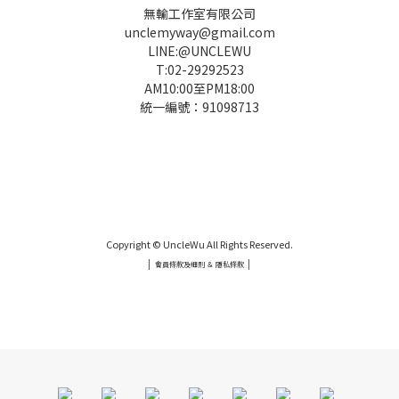
無輸工作室有限公司
unclemyway@gmail.com
LINE:@UNCLEWU
T:02-29292523
AM10:00至PM18:00
統一編號：91098713
UNCLE WU送禮救星，首創2in1固體香水，中性香味男女都會喜歡，溫和的香氣，不暈香、不失誤，送禮
自用都非常適合。
Copyright © UncleWu All Rights Reserved.
|
|
會員條款及細則 ＆ 隱私條款
UNCLE WU送禮救星，首創2in1固體香水，中性香味男女都會喜歡，溫和的香氣，不暈香、不失誤，送禮
自用都非常適合。