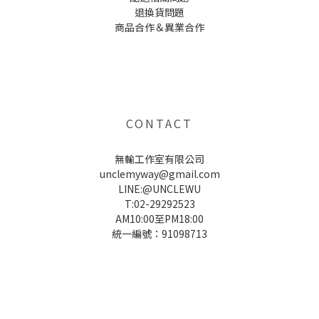
退換貨問題
商品合作＆異業合作
UNCLE WU送禮救星，首創2in1固體香水，中性香味男女都會喜歡，溫和的香氣，不暈香、不失誤，送禮
自用都非常適合。
CONTACT
無輸工作室有限公司
unclemyway@gmail.com
LINE:@UNCLEWU
T:02-29292523
AM10:00至PM18:00
統一編號：91098713
UNCLE WU送禮救星，首創2in1固體香水，中性香味男女都會喜歡，溫和的香氣，不暈香、不失誤，送禮
自用都非常適合。