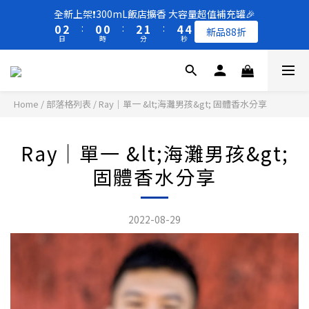
8
8
8
9
1
1
3
3
1
1
1
1
3
3
2
2
5
5
4
4
全新上架❗️300mL飯店擴香 大容量超值補充罐🎉
全新上架❗️300mL飯店擴香 大容量超值補充罐🎉
7
9
7
7
9
8
0
0
2
2
:
:
0
0
0
0
:
:
2
2
1
1
:
:
4
4
3
3
新品88折
新品88折
6
8
6
6
8
7
9
日
日
時
時
分
分
秒
秒
1
1
1
1
0
0
3
3
2
2
5
7
5
5
7
6
9
8
0
0
0
0
2
2
1
1
4
6
4
4
6
5
8
7
1
1
0
0
買一送一 🚚 福利品最後出清 -50%OFF UP
3
5
3
3
5
4
7
6
0
0
2
4
2
2
4
3
6
5
Home
/
部落格列表
/
Ray｜單一 &lt;海灘男孩&gt; 固體香水分享
1
3
1
1
3
2
5
4
全新上架❗️300mL飯店擴香 大容量超值補充罐🎉
0
2
:
0
0
:
2
1
:
4
3
新品88折
日
時
分
秒
1
1
0
3
2
Ray｜單一 &lt;海灘男孩&gt;
0
0
2
1
固體香水分享
1
0
0
2022-08-29