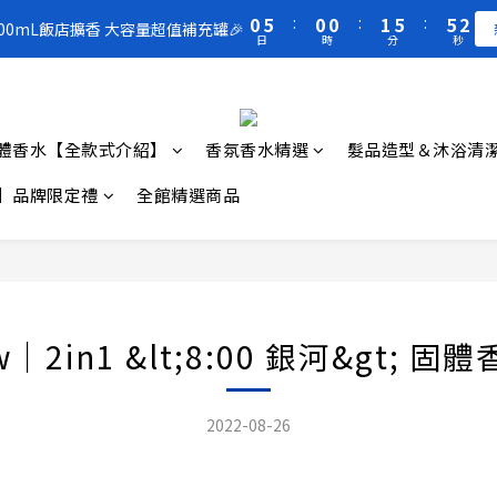
1
6
1
1
2
6
6
1
3
8
3
3
4
8
8
3
3
3
3
0
5
:
0
0
:
1
5
:
5
0
買一送一 🚚 福利品最後出清 -50%OFF UP
300mL飯店擴香 大容量超值補充罐🎉
2
7
2
2
3
7
7
2
2
2
2
日
時
分
秒
4
0
4
4
1
6
1
1
2
6
6
1
1
1
1
3
3
3
0
5
:
0
0
:
1
5
:
5
0
300mL飯店擴香 大容量超值補充罐🎉
0
0
0
2
2
2
日
時
分
秒
4
0
4
4
1
1
1
3
3
3
0
0
0
體香水【全款式介紹】
香氛香水精選
髮品造型＆沐浴清
2
2
2
1
1
1
】品牌限定禮
全館精選商品
0
0
0
w｜2in1 &lt;8:00 銀河&gt; 
2022-08-26