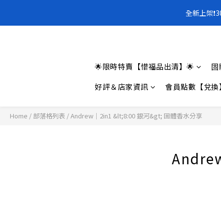
全新上架❗️
全新上架❗️
🌟限時特賣【惜福品出清】🌟
固
好評＆店家資訊
會員點數【兌換
Home
/
部落格列表
/
Andrew｜2in1 &lt;8:00 銀河&gt; 固體香水分享
Andre