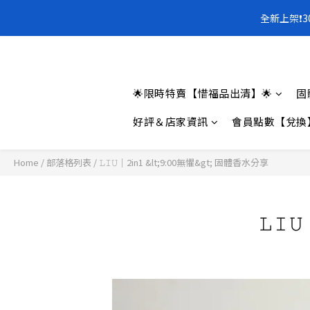
全新上架❗️
全新上架❗️
🌟限時特賣【惜福品出清】🌟
固
好評＆店家資訊
會員點數【兌換
Home
/
部落格列表
/
𝙻𝙸𝚄｜2in1 &lt;9:00無懼&gt; 固體香水分享
𝙻𝙸