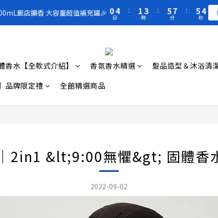
1
5
2
4
6
8
6
4
3
7
4
6
8
8
6
2
1
3
5
3
1
0
4
:
1
3
:
5
7
:
5
3
買一送一 🚚 福利品最後出清 -50%OFF UP
300mL飯店擴香 大容量超值補充罐🎉
2
6
3
5
7
9
7
5
1
0
2
4
2
0
日
時
分
秒
3
0
2
4
6
4
2
1
5
2
4
6
8
6
4
0
1
3
1
2
1
3
5
3
1
0
4
:
1
3
:
5
7
:
5
3
300mL飯店擴香 大容量超值補充罐🎉
0
2
0
1
0
2
4
2
0
日
時
分
秒
3
0
2
4
6
4
2
1
0
1
3
1
2
1
3
5
3
1
0
0
2
0
體香水【全款式介紹】
香氛香水精選
髮品造型＆沐浴清
1
0
2
4
2
0
1
0
1
3
1
0
】品牌限定禮
全館精選商品
0
2
0
1
0
𝚄｜2in1 &lt;9:00無懼&gt; 固
2022-09-02