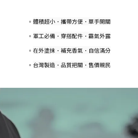
▫️
體積超小．攜帶方便．單手開關
▫️
軍工必備．穿搭配件．霸氣外露
▫️
在外塗抹．補充香氣．自信滿分
▫️
台灣製造．品質把關．售價親民