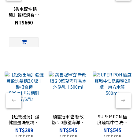
【香水配件鋁
罐】輕旅淡香水
專用｜香水旅行
NT$660
罐｜
FRAGRANCE
TRAVEL 復古鋁
罐（玻璃罐需另
外買）
【短效出清】強
銷售冠軍🏆 新改
SUPER PON 極
健豐盈洗髮精2.0
版 2.0慾望海洋香
度蓬鬆中性洗髮
版｜髮根奇蹟
水沐浴乳｜
精2.0版｜東方木
NT$299
NT$545
NT$545
500ml『效期到
500ml
質 500ml
NT$595
NT$595
NT$595