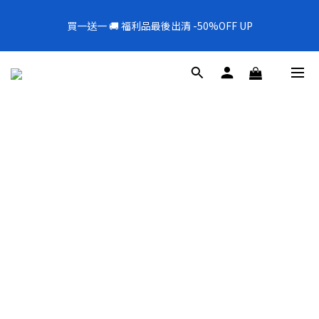
5
5
8
8
8
8
3
3
1
1
1
1
1
6
1
6
4
4
4
4
全新上架❗️300mL飯店擴香 大容量超值補充罐🎉
4
9
4
9
7
7
7
7
2
2
0
0
0
0
買一送一 🚚 福利品最後出清 -50%OFF UP
0
5
:
0
5
:
3
3
:
3
3
新品88折
3
8
3
8
6
6
6
6
1
1
日
時
分
秒
4
4
2
2
2
2
2
7
2
7
5
5
5
5
0
0
3
3
1
1
1
1
1
6
1
6
4
4
4
4
全新上架❗️300mL飯店擴香 大容量超值補充罐🎉
2
2
0
0
0
0
0
5
:
0
5
:
3
3
:
3
3
新品88折
1
1
日
時
分
秒
4
4
2
2
2
2
0
0
3
3
1
1
1
1
2
2
0
0
0
0
1
1
0
0