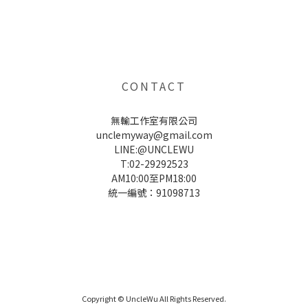
UNCLE WU送禮救星，首創2in1固體香水，中性香味男女都會喜歡，溫和的香氣，不暈香、不失誤，送禮
自用都非常適合。
CONTACT
無輸工作室有限公司
unclemyway@gmail.com
LINE:@UNCLEWU
T:02-29292523
AM10:00至PM18:00
統一編號：91098713
UNCLE WU送禮救星，首創2in1固體香水，中性香味男女都會喜歡，溫和的香氣，不暈香、不失誤，送禮
自用都非常適合。
Copyright © UncleWu All Rights Reserved.