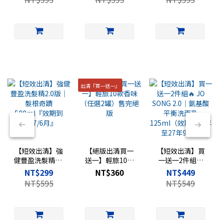
2027/6月』
出清『買一送一』
【短效出清】強
【絕版出清買一
【短效出清】買
健豐盈洗髮精2.0
送一】輕旅10款
一送一2件組🔥
版｜髮根奇蹟
香味（任選2罐）
JO SONG 2.0｜氨
NT$299
NT$360
NT$449
500ml『效期到
售完絕版
基酸平衡洗面乳
NT$595
NT$549
2027/6月』
125ml（效期剩
一年至27年9月）