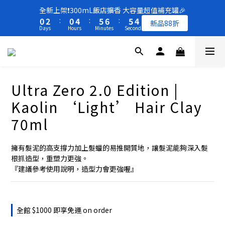
8
8
1
1
3
3
1
1
5
5
6
6
7
7
6
6
4
4
全新上架❗️300mL飯店擴香 大容量超值補充罐🎉
全新上架❗️300mL飯店擴香 大容量超值補充罐🎉
7
9
7
0
0
2
2
:
:
0
0
4
4
:
:
5
5
6
6
:
:
5
5
3
3
新品88折
新品88折
6
8
6
9
Days
Days
Hours
Hours
Minutes
Minutes
Seconds
Seconds
1
1
3
3
4
4
5
5
4
4
2
2
5
7
5
9
8
0
0
2
2
3
3
4
4
3
3
1
1
4
6
4
8
9
9
7
1
1
2
2
3
3
2
2
0
0
買一送一 🚚 福利品最後出清 -50%OFF UP
3
5
3
7
8
9
8
6
0
0
1
1
2
2
1
1
2
4
2
6
7
8
7
5
0
0
1
1
0
0
1
3
1
5
6
7
6
4
全新上架❗️300mL飯店擴香 大容量超值補充罐🎉
Ultra Zero 2.0 Edition |
0
0
0
2
:
0
4
:
5
6
:
5
3
新品88折
Days
Hours
Minutes
Seconds
Kaolin ‘Light’ Hair Clay
1
3
4
5
4
2
0
2
3
4
3
1
70ml
1
2
3
2
0
0
1
2
1
擁有髮泥的高支撐力加上髮蠟的易推開質地，讓髮泥能夠深入髮
0
1
0
根抓造型，重塑力更強。
0
『建議參考使用說明，造型力會更強喔』
全館 $1000 即享免運 on order