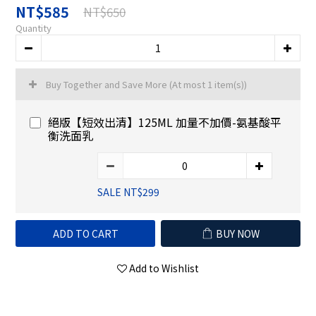
NT$585
NT$650
Quantity
Buy Together and Save More
(At most 1 item(s))
絕版【短效出清】125ML 加量不加價-氨基酸平
衡洗面乳
SALE NT$299
ADD TO CART
BUY NOW
Add to Wishlist