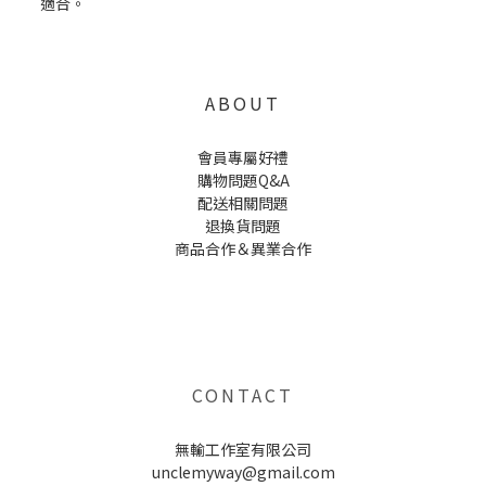
ABOUT
會員專屬好禮
購物問題Q&A
配送相關問題
退換貨問題
商品合作＆異業合作
UNCLE WU送禮救星，首創2in1固體香水，中性香味男女都會喜歡，溫和的香氣，不暈香、不失誤，送禮
自用都非常適合。
CONTACT
無輸工作室有限公司
unclemyway@gmail.com