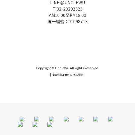
LINE:@UNCLEWU
T:02-29292523
AM10:00至PM18:00
統一編號：91098713
UNCLE WU送禮救星，首創2in1固體香水，中性香味男女都會喜歡，溫和的香氣，不暈香、不失誤，送禮
自用都非常適合。
Copyright © UncleWu All Rights Reserved.
|
|
會員條款及細則 ＆ 隱私條款
UNCLE WU送禮救星，首創2in1固體香水，中性香味男女都會喜歡，溫和的香氣，不暈香、不失誤，送禮
自用都非常適合。
UNCLE WU送禮救星，首創2in1固體香
水，中性香味男女都會喜歡，溫和的香氣，不暈香、不失誤，送禮
自用都非常適合
。