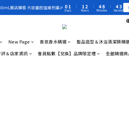
1
1
2
2
2
2
3
3
5
5
9
9
5
5
3
3
5
6
6
7
9
9
7
0
0
1
1
:
:
1
1
2
2
:
:
4
4
8
8
:
:
4
4
2
2
300mL飯店擴香 大容量超值補充罐🎉
300mL飯店擴香 大容量超值補充罐🎉
4
5
5
6
8
8
6
Days
Days
Hours
Hours
Minutes
Minutes
Seconds
Seconds
0
0
0
0
1
1
3
3
7
7
3
3
1
1
3
4
4
5
7
7
5
0
0
2
2
6
6
2
2
0
0
買一送一 🚚 福利品最後出清 -50%OFF UP
2
3
3
4
6
6
4
1
1
5
5
1
1
1
2
2
3
5
9
5
3
0
0
4
4
0
0
0
1
:
1
2
:
4
8
:
4
2
300mL飯店擴香 大容量超值補充罐🎉
3
3
Days
Hours
Minutes
Seconds
New Page
香氛香水精選
髮品造型＆沐浴清潔類精
0
0
1
3
7
3
1
2
2
0
2
6
2
0
1
1
好評＆店家資訊
會員點數【兌換】品牌限定禮
全館精選商
1
5
1
0
0
0
4
0
3
2
1
0