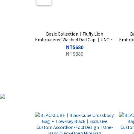
Basic Collection｜Fluffy Lion
B
Embroidered Washed Dad Cap ｜UNCLE
Embroi
WU Exclusive Custom Pattern｜Black｜
WU Ex
NT$680
Rise Basic
NT$880