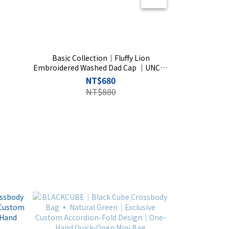
Basic Collection｜Fluffy Lion
Basic Col
Embroidered Washed Dad Cap ｜UNCLE
Embroidered 
WU Exclusive Custom Pattern｜Ice Lake
WU Exclusive
NT$680
Blue｜Rise Basic
｜
NT$880