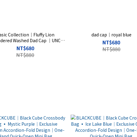
asic Collection｜Fluffy Lion
dad cap｜royal blue
dered Washed Dad Cap ｜UNCLE
NT$680
clusive Custom Pattern｜Navy｜
NT$680
NT$880
Rise Basic
NT$880