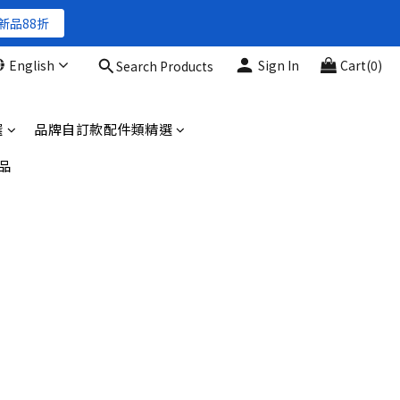
新品88折
新品88折
English
Sign In
Cart(0)
Search Products
新品88折
選
品牌自訂款配件類精選
品