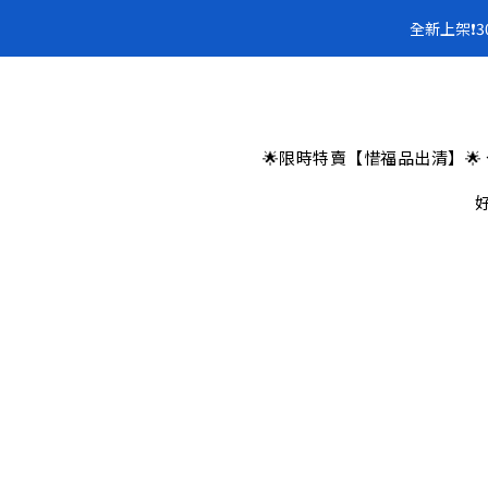
全新上架❗️
全新上架❗️
全新上架❗️
🌟限時特賣【惜福品出清】🌟