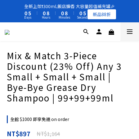
5
5
5
5
8
3
6
6
1
1
6
1
9
1
9
1
4
全新上架❗️300mL飯店擴香 大容量超值補充罐🎉
4
9
4
4
4
7
2
5
5
買一送一 🚚 福利品最後出清 -50%OFF UP
0
0
5
:
0
8
:
0
8
:
0
3
新品88折
3
8
3
3
3
6
1
4
4
Days
Hours
Minutes
Seconds
4
7
7
2
2
7
2
2
2
5
0
3
3
3
6
6
1
1
6
1
9
1
9
1
4
全新上架❗️300mL飯店擴香 大容量超值補充罐🎉
2
2
2
5
5
0
0
5
:
0
8
:
0
8
:
0
3
新品88折
1
1
1
4
4
Days
Hours
Minutes
Seconds
4
7
7
2
0
0
0
3
3
3
6
6
1
Mix & Match 3-Piece
2
2
2
5
5
0
1
1
1
4
4
Discount (23% Off) Any 3
0
0
0
3
3
Small + Small + Small |
2
2
1
1
Bye-Bye Grease Dry
0
0
Shampoo | 99+99+99ml
全館 $1000 即享免運 on order
NT$897
NT$1,164