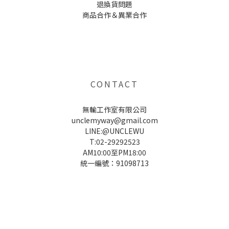
退換貨問題
商品合作＆異業合作
UNCLE WU送禮救星，首創2in1固體香水，中性香味男女都會喜歡，溫和的香氣，不暈香、不失誤，送禮
自用都非常適合。
CONTACT
無輸工作室有限公司
unclemyway@gmail.com
LINE:@UNCLEWU
T:02-29292523
AM10:00至PM18:00
統一編號：91098713
UNCLE WU送禮救星，首創2in1固體香水，中性香味男女都會喜歡，溫和的香氣，不暈香、不失誤，送禮
自用都非常適合。