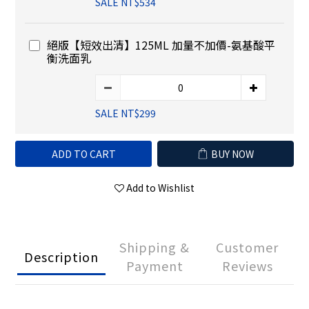
SALE NT$534
絕版【短效出清】125ML 加量不加價-氨基酸平
衡洗面乳
SALE NT$299
ADD TO CART
BUY NOW
Add to Wishlist
Shipping &
Customer
Description
Payment
Reviews