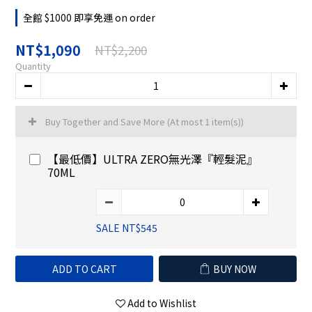
全館 $1000 即享免運 on order
NT$1,090
NT$2,200
Quantity
Buy Together and Save More
(At most 1 item(s))
【最低價】ULTRA ZERO無光澤『輕髮泥』
70ML
SALE NT$545
ADD TO CART
BUY NOW
Add to Wishlist