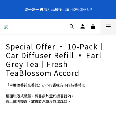
5
9
5
8
5
8
5
2
7
1
1
1
5
1
4
1
4
1
全新上架❗️300mL飯店擴香 大容量超值補充罐🎉
4
8
4
7
4
7
4
1
6
0
0
買一送一 🚚 福利品最後出清 -50%OFF UP
0
4
:
0
9
:
3
0
:
3
0
新品88折
3
7
3
6
3
6
3
0
5
Days
Hours
Minutes
Seconds
3
8
2
2
2
6
2
5
2
5
2
4
2
7
1
1
1
5
1
4
1
4
1
全新上架❗️300mL飯店擴香 大容量超值補充罐🎉
3
1
6
0
0
0
4
:
0
9
:
3
0
:
3
0
新品88折
2
0
5
Days
Hours
Minutes
Seconds
3
8
2
2
1
4
2
7
1
1
0
Special Offer · 10-Pack｜
3
1
6
0
0
2
0
5
Car Diffuser Refill ▪︎ Earl
1
4
Grey Tea｜Fresh
0
3
2
TeaBlossom Accord
1
0
『車用擴香補充香蕊』// 不同香味有不同持香時間
翻開磁吸式鐵蓋，將香氛片置於擴香器內，
蓋上磁吸鐵蓋，放置於汽車冷氣出風口。