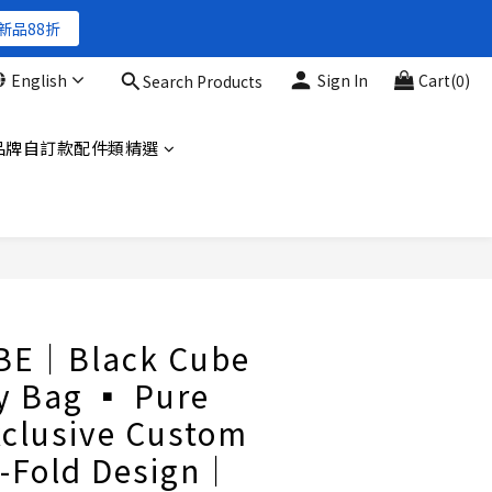
新品88折
新品88折
English
Sign In
Cart(0)
Search Products
新品88折
品牌自訂款配件類精選
BUY NOW
BE｜Black Cube
 Bag ▪︎ Pure
clusive Custom
n-Fold Design｜