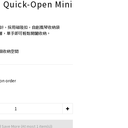
 Quick-Open Mini
開版設計，採用磁吸扣，自創風琴收納袋
層，單手即可輕鬆開闔收納。
個收納空間
n order
d Save More
(At most 1 item(s))