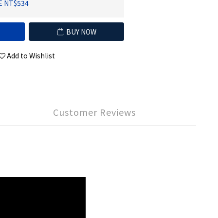
E NT$534
BUY NOW
Add to Wishlist
Customer Reviews