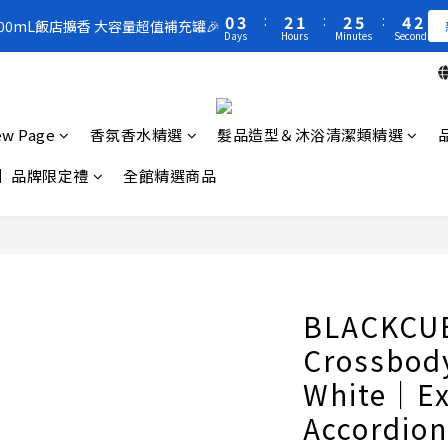
1
1
4
4
3
3
2
2
3
3
6
6
5
5
2
2
5
8
7
6
7
9
6
0
0
3
3
:
:
2
2
1
1
:
:
2
2
5
5
:
:
4
4
1
1
300mL飯店擴香 大容量超值補充罐🎉
300mL飯店擴香 大容量超值補充罐🎉
4
7
6
5
6
9
8
5
Days
Days
Hours
Hours
Minutes
Minutes
Seconds
Seconds
2
2
1
1
0
0
1
1
4
4
3
3
0
0
3
6
5
4
5
8
7
4
1
1
0
0
0
0
3
3
2
2
買一送一 🚚 福利品最後出清 -50%OFF UP
2
5
4
3
4
7
6
3
0
0
2
2
1
1
1
4
3
2
3
6
5
2
1
1
0
0
0
3
:
2
1
:
2
5
:
4
1
300mL飯店擴香 大容量超值補充罐🎉
0
0
w Page
香氛香水精選
髮品造型＆沐浴清潔類精選
Days
Hours
Minutes
Seconds
2
1
0
1
4
3
0
1
0
0
3
2
】品牌限定禮
全館精選商品
0
2
1
1
0
0
BLACKCU
Crossbody
White｜Ex
Accordio