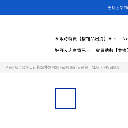
全新上架❗️
全新上架❗️
全新上架❗️
🌟限時特賣【惜福品出清】🌟
Ne
好評＆店家資訊
會員點數【兌換
View All
/
品牌自訂款配件類精選
/
品牌服飾＆包包｜CLOTHING&BAG