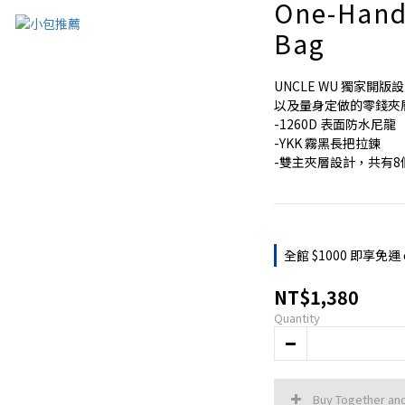
One-Hand
Bag
UNCLE WU 獨家
以及量身定做的零錢夾
-1260D 表面防水尼龍
-YKK 霧黑長把拉鍊
-雙主夾層設計，共有8
全館 $1000 即享免運 o
NT$1,380
Quantity
Buy Together an