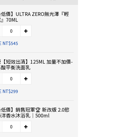
低價】ULTRA ZERO無光澤『輕
』70ML
E NT$545
【短效出清】125ML 加量不加價-
基酸平衡洗面乳
E NT$299
低價】銷售冠軍🏆 新改版 2.0慾
洋香水沐浴乳｜500ml