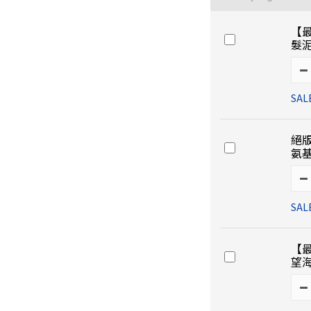
【最
髮泥
SAL
絕版
氨
SAL
【最
望海