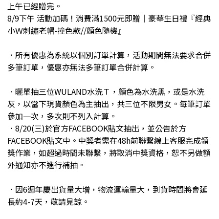
上午已經贈完。
8/9下午 活動加碼！消費滿1500元即贈｜豪華生日禮『經典
小Ｗ刺繡老帽-撞色款//顏色隨機』
．所有優惠為系統以個別訂單計算，活動期間無法要求合併
多筆訂單，優惠亦無法多筆訂單合併計算。
．曬單抽三位WULAND水洗Ｔ，顏色為水洗黑，或是水洗
灰，以當下現貨顏色為主抽出，共三位不限男女。每筆訂單
參加一次，多次則不列入計算。
．8/20(三)於官方FACEBOOK貼文抽出，並公告於方
FACEBOOK貼文中。中獎者需在48h前聯繫線上客服完成領
獎作業，如超過時間未聯繫，將取消中獎資格，恕不另做額
外通知亦不進行補抽。
．因6週年慶出貨量大增，物流運輸量大，到貨時間將會延
長約4-7天，敬請見諒。