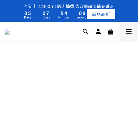
8
8
8
1
1
6
6
1
1
8
8
6
6
5
5
1
1
全新上架❗️300mL飯店擴香 大容量超值補充罐🎉
全新上架❗️300mL飯店擴香 大容量超值補充罐🎉
7
7
7
0
0
5
5
:
:
0
0
7
7
:
:
5
5
4
4
:
:
0
0
9
9
新品88折
新品88折
6
6
6
Days
Days
Hours
Hours
Minutes
Minutes
Seconds
Seconds
4
4
6
6
4
4
3
3
8
8
5
5
9
5
3
3
5
5
3
3
2
2
7
7
4
9
4
9
8
4
2
2
4
4
2
2
1
1
6
6
買一送一 🚚 福利品最後出清 -50%OFF UP
3
8
3
8
7
3
1
1
3
3
1
1
0
0
5
5
2
7
2
9
7
6
2
0
0
2
2
0
0
4
4
1
6
1
8
6
5
1
全新上架❗️300mL飯店擴香 大容量超值補充罐🎉
1
1
3
3
0
5
:
0
7
:
5
4
:
0
9
新品88折
0
0
2
2
Days
Hours
Minutes
Seconds
4
6
4
3
8
1
1
3
5
3
2
7
0
0
2
4
2
1
6
1
3
1
0
5
0
2
0
4
1
3
0
2
1
0