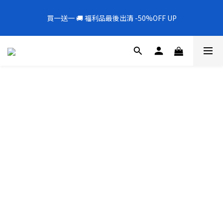
5
5
8
7
5
3
6
1
0
6
1
6
1
9
4
3
1
9
全新上架❗️300mL飯店擴香 大容量超值補充罐🎉
4
9
4
7
6
4
2
5
0
5
買一送一 🚚 福利品最後出清 -50%OFF UP
0
5
:
0
8
:
3
2
:
0
8
新品88折
3
8
3
6
5
3
1
4
4
Days
Hours
Minutes
Seconds
4
7
2
1
7
2
7
2
5
4
2
0
3
3
3
6
1
0
6
1
6
1
9
4
3
1
9
全新上架❗️300mL飯店擴香 大容量超值補充罐🎉
2
2
2
5
0
5
0
5
:
0
8
:
3
2
:
0
8
新品88折
1
1
1
4
4
Days
Hours
Minutes
Seconds
4
7
2
1
7
0
0
0
3
3
3
6
1
0
6
2
2
2
5
0
5
1
1
1
4
4
0
0
0
3
3
2
2
1
1
0
0