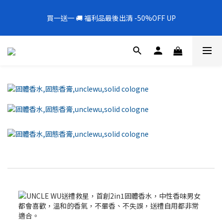
5
9
5
7
8
5
6
2
0
1
5
1
5
1
3
4
1
2
8
全新上架❗️300mL飯店擴香 大容量超值補充罐🎉
4
8
4
6
7
4
5
1
0
4
買一送一 🚚 福利品最後出清 -50%OFF UP
0
4
:
0
2
:
3
0
:
1
7
新品88折
3
7
3
5
6
3
4
0
3
Days
Hours
Minutes
Seconds
3
1
2
0
6
2
6
2
4
5
2
3
9
2
2
0
1
5
1
5
1
3
4
1
2
8
全新上架❗️300mL飯店擴香 大容量超值補充罐🎉
1
1
0
4
0
4
:
0
2
:
3
0
:
1
7
新品88折
0
0
3
Days
Hours
Minutes
Seconds
3
1
2
0
6
2
2
0
1
5
1
1
0
4
0
0
3
2
1
0