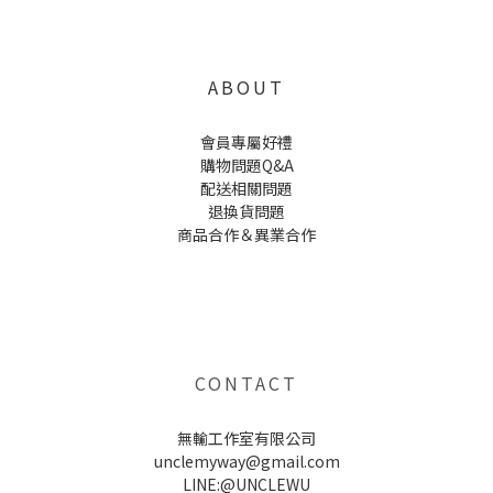
ABOUT
會員專屬好禮
購物問題Q&A
配送相關問題
退換貨問題
商品合作＆異業合作
UNCLE WU送禮救星，首創2in1固體香水，中性香味男女都會喜歡，溫和的香氣，不暈香、不失誤，送禮
自用都非常適合。
CONTACT
無輸工作室有限公司
unclemyway@gmail.com
LINE:@UNCLEWU