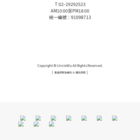
T:02-29292523
AM10:00至PM18:00
統一編號：91098713
UNCLE WU送禮救星，首創2in1固體香水，中性香味男女都會喜歡，溫和的香氣，不暈香、不失誤，送禮
自用都非常適合。
Copyright © UncleWu All Rights Reserved.
|
|
會員條款及細則 ＆ 隱私條款
UNCLE WU送禮救星，首創2in1固體香水，中性香味男女都會喜歡，溫和的香氣，不暈香、不失誤，送禮
自用都非常適合。
UNCLE WU送禮救星，首創2in1固體香
水，中性香味男女都會喜歡，溫和的香氣，不暈香、不失誤，送禮
自用都非常適合
。